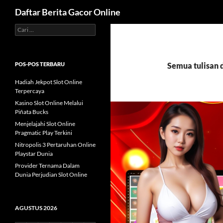
Cari
Daftar Berita Gacor Online
C
Langsung
a
ke
r
isi
i
u
POS-POS TERBARU
Semua tulisan 
n
t
Hadiah Jekpot Slot Online
u
Terpercaya
k
Kasino Slot Online Melalui
:
Piñata Bucks
Menjelajahi Slot Online
Pragmatic Play Terkini
Nitropolis 3 Pertaruhan Online
Playstar Dunia
Provider Ternama Dalam
Dunia Perjudian Slot Online
AGUSTUS 2026