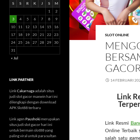
S
S
R
K
J
S
M
1
2
3
4
5
6
7
8
9
10
11
12
13
14
15
16
17
18
19
20
21
22
23
SLOT ONLINE
MENGG
24
25
26
27
28
29
30
31
BERSAM
« Jul
GACOR
LINK PARTNER
14 FEBRUARI 20
Link
Cakarnaga
adalah situs
Link R
judi slot gacor maxwin hari ini
Terper
dilengkapi dengan download
APK Slot88 terbaru
Link agen
Paushoki
merupakan
Link Resmi
Band
situs judi slot gacor hari ini
Online Terbaik 
untuk bermain slot88 yang
paling viral untuk para sultan
salah satu gam