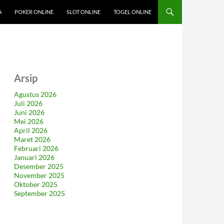
A
POKER ONLINE
SLOT ONLINE
TOGEL ONLINE
Arsip
Agustus 2026
Juli 2026
Juni 2026
Mei 2026
April 2026
Maret 2026
Februari 2026
Januari 2026
Desember 2025
November 2025
Oktober 2025
September 2025