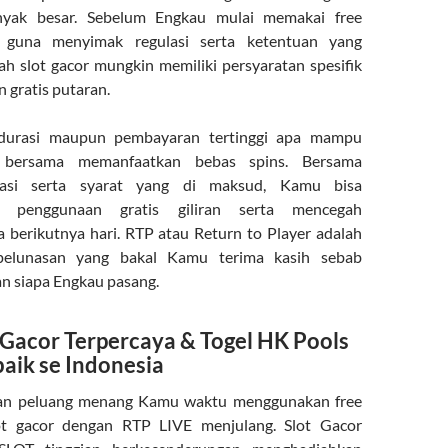
anyak besar. Sebelum Engkau mulai memakai free
n guna menyimak regulasi serta ketentuan yang
lah slot gacor mungkin memiliki persyaratan spesifik
 gratis putaran.
 durasi maupun pembayaran tertinggi apa mampu
 bersama memanfaatkan bebas spins. Bersama
lasi serta syarat yang di maksud, Kamu bisa
n penggunaan gratis giliran serta mencegah
 berikutnya hari. RTP atau Return to Player adalah
pelunasan yang bakal Kamu terima kasih sebab
an siapa Engkau pasang.
 Gacor Terpercaya & Togel HK Pools
baik se Indonesia
an peluang menang Kamu waktu menggunakan free
 slot gacor dengan RTP LIVE menjulang. Slot Gacor