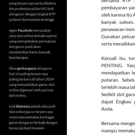
bersama RTP S
yang terpercaya serta dikelola
pembayaran yang
tim professional dari PG Soft
slot gacor dengan tingkat RTP
oleh karena itu
jackpot slot maxwin tertinggi
banyak sukses
penawaran menar
Agen
Paushoki
merupakan
situs slot online terbaik saat ini,
Gunakan peluang
yang menyediakan permainan
serta menaikka
slot gacor pasti akan
memberikan kamu banyak
keuntungan.
Kecuali itu, t
PENTING. Yang
Situs
gerbangasia
slot gacor
mendapatkan le
hari ini paling terpercaya
paling terbaru di tahun 2024
putaran. Sebe
yang menyediakan game slot
terlebih masa la
online digemari oleh pecinta
Sedikit slot gac
slot online..
dapat Engkau 
Link
Betnesia
adalah situs judi
Anda.
slot online gacor terpercaya
resmi menyediakan berbagai
game slot gacor terbaik dengan
Bersama menger
bonus jackpot maxwin
mampu memakai 