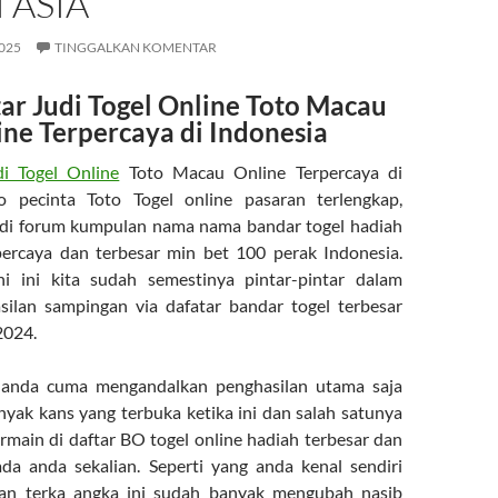
 ASIA
025
TINGGALKAN KOMENTAR
tar Judi Togel Online Toto Macau
ine Terpercaya di Indonesia
di Togel Online
Toto Macau Online Terpercaya di
lo pecinta Toto Togel online pasaran terlengkap,
 di forum kumpulan nama nama bandar togel hadiah
percaya dan terbesar min bet 100 perak Indonesia.
i ini kita sudah semestinya pintar-pintar dalam
silan sampingan via dafatar bandar togel terbesar
2024.
i anda cuma mengandalkan penghasilan utama saja
yak kans yang terbuka ketika ini dan salah satunya
rmain di daftar BO togel online hadiah terbesar dan
da anda sekalian. Seperti yang anda kenal sendiri
an terka angka ini sudah banyak mengubah nasib