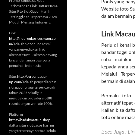
Promo Bonus Jackpot
Pools yang bany
Terbesar dan Link Daftar Nama
Website toto Sah
Situs Rtp Slot Gacor Hari Ini
dalam bermain p
Tertinggi dan Terpercaya 2024
Mudah Menang Indonesia.
Link Macau
Link
http://moorenkosicecream.co
m/
adalah slot online resmi
Perlu di kenal
yang menyediakan link
bandar togel onl
alternatif untuk akses slot yang
coba mainkan
lancar dan aman bagi para
pemain di Indonesia
kepada anda se
Melalui Terpe
Situs
http://gerbangasia-
bermain di salah
up.com/
adalah penyedia situs
slot
gacor
online
terpercaya di
tahun 2025 sekaligus
Bermain toto 
merupakan provider slot88
alternatif tepat
resmi dengan winrate 100%!
Kalian bisa daft
Platform
toto online maca
https://badakmasfun.shop
daftar situs slot gacor hari ini
Baca Juga : Li
yang terpercaya serta dikelola