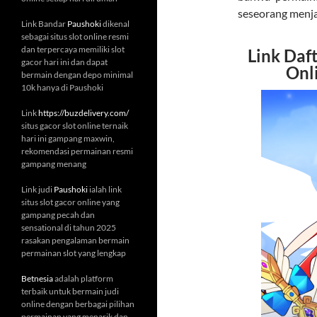
seseorang menja
Link Bandar
Paushoki
dikenal
sebagai situs slot online resmi
dan terpercaya memiliki slot
Link Daf
gacor hari ini dan dapat
Onl
bermain dengan depo minimal
10k hanya di Paushoki
Link
https://buzdelivery.com/
situs gacor slot online ternaik
hari ini gampang maxwin,
rekomendasi permainan resmi
gampang menang
Link judi
Paushoki
ialah link
situs slot gacor online yang
gampang pecah dan
sensational di tahun 2025
rasakan pengalaman bermain
permainan slot yang lengkap
Betnesia
adalah platform
terbaik untuk bermain judi
online dengan berbagai pilihan
permainan yang menarik dan