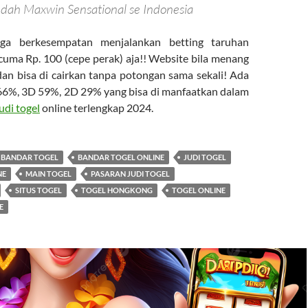
dah Maxwin Sensational se Indonesia
uga berkesempatan menjalankan betting taruhan
 cuma Rp. 100 (cepe perak) aja!! Website bila menang
an bisa di cairkan tanpa potongan sama sekali! Ada
66%, 3D 59%, 2D 29% yang bisa di manfaatkan dalam
judi togel
online terlengkap 2024.
BANDAR TOGEL
BANDAR TOGEL ONLINE
JUDI TOGEL
NE
MAIN TOGEL
PASARAN JUDI TOGEL
SITUS TOGEL
TOGEL HONGKONG
TOGEL ONLINE
E