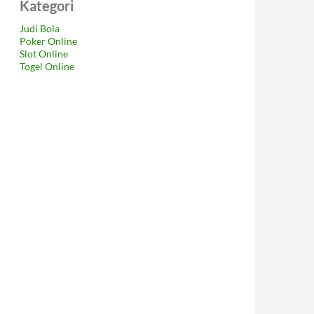
Kategori
Judi Bola
Poker Online
Slot Online
Togel Online