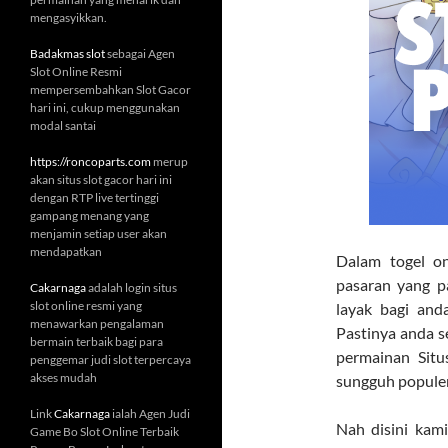
mengasyikkan.
Badakmas slot
sebagai Agen
Slot Online Resmi
mempersembahkan Slot Gacor
hari ini, cukup menggunakan
modal santai
https://roncoparts.com
merup
akan situs slot gacor hari ini
dengan RTP live tertinggi
gampang menang yang
menjamin setiap user akan
mendapatkan
Dalam togel on
pasaran yang pa
Cakarnaga
adalah login situs
slot online resmi yang
layak bagi and
menawarkan pengalaman
Pastinya anda s
bermain terbaik bagi para
permainan Situ
penggemar judi slot terpercaya
akses mudah
sungguh populer 
Link
Cakarnaga
ialah Agen Judi
Nah disini kam
Game Bo Slot Online Terbaik