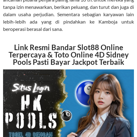
tanpa izin menawarkan, berikan peluang, dan turut dan juga di
dalam usaha perjudian. Sementara sebagian karyawan lain
lebih-lebih ada yang di pindahkan ke Kamboja untuk
beroperasi berasal dari sana.
Link Resmi Bandar Slot88 Online
Terpercaya & Toto Online 4D Sidney
Pools Pasti Bayar Jackpot Terbaik