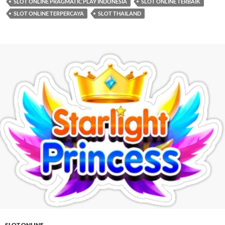
SLOT ONLINE PRAGMATIC PLAY INDONESIA
SLOT ONLINE TERBAIK
SLOT ONLINE TERPERCAYA
SLOT THAILAND
SLOT ONLINE