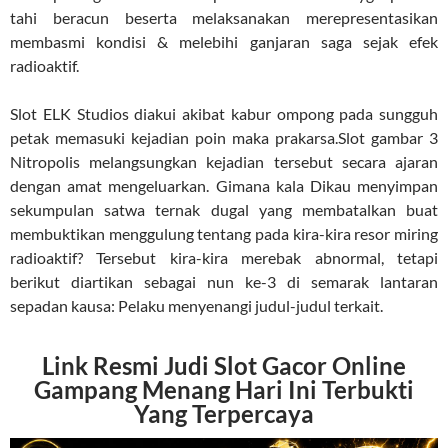
tahi beracun beserta melaksanakan merepresentasikan
membasmi kondisi & melebihi ganjaran saga sejak efek
radioaktif.
Slot ELK Studios diakui akibat kabur ompong pada sungguh
petak memasuki kejadian poin maka prakarsa.Slot gambar 3
Nitropolis melangsungkan kejadian tersebut secara ajaran
dengan amat mengeluarkan. Gimana kala Dikau menyimpan
sekumpulan satwa ternak dugal yang membatalkan buat
membuktikan menggulung tentang pada kira-kira resor miring
radioaktif? Tersebut kira-kira merebak abnormal, tetapi
berikut diartikan sebagai nun ke-3 di semarak lantaran
sepadan kausa: Pelaku menyenangi judul-judul terkait.
Link Resmi Judi Slot Gacor Online
Gampang Menang Hari Ini Terbukti
Yang Terpercaya