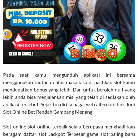
Pada saat kamu mengunduh aplikasi ini bersama
menggunakan tautan di atas maka bisa di pastikan slot kamu
mendapatkan bonus yang lebih. Dan untuk beroleh duit yang
lebih anda bisa menjalankan misi yang telah di sediakan oleh
aplikasi tersebut. Sejak berdiri sebagai web alternatif link Judi
Slot Online Bet Rendah Gampang Menang.
Slot online slot online terbaik selalu berupaya menghadirkan
beragam daftar slot Jackpot Terbesar game slot paling baru