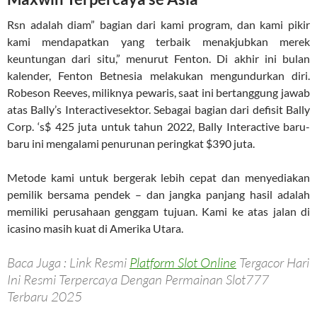
Rsn adalah diam” bagian dari kami program, dan kami pikir
kami mendapatkan yang terbaik menakjubkan merek
keuntungan dari situ,” menurut Fenton. Di akhir ini bulan
kalender, Fenton Betnesia melakukan mengundurkan diri.
Robeson Reeves, miliknya pewaris, saat ini bertanggung jawab
atas Bally’s Interactivesektor. Sebagai bagian dari defisit Bally
Corp. ‘s$ 425 juta untuk tahun 2022, Bally Interactive baru-
baru ini mengalami penurunan peringkat $390 juta.
Metode kami untuk bergerak lebih cepat dan menyediakan
pemilik bersama pendek – dan jangka panjang hasil adalah
memiliki perusahaan genggam tujuan. Kami ke atas jalan di
icasino masih kuat di Amerika Utara.
Baca Juga : Link Resmi
Platform Slot Online
Tergacor Hari
Ini Resmi Terpercaya Dengan Permainan Slot777
Terbaru 2025