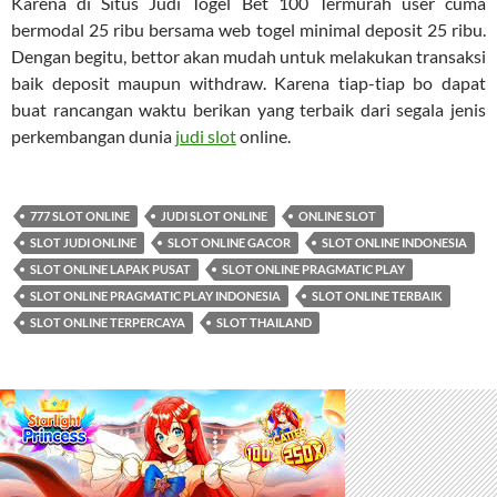
Karena di Situs Judi Togel Bet 100 Termurah user cuma
bermodal 25 ribu bersama web togel minimal deposit 25 ribu.
Dengan begitu, bettor akan mudah untuk melakukan transaksi
baik deposit maupun withdraw. Karena tiap-tiap bo dapat
buat rancangan waktu berikan yang terbaik dari segala jenis
perkembangan dunia
judi slot
online.
777 SLOT ONLINE
JUDI SLOT ONLINE
ONLINE SLOT
SLOT JUDI ONLINE
SLOT ONLINE GACOR
SLOT ONLINE INDONESIA
SLOT ONLINE LAPAK PUSAT
SLOT ONLINE PRAGMATIC PLAY
SLOT ONLINE PRAGMATIC PLAY INDONESIA
SLOT ONLINE TERBAIK
SLOT ONLINE TERPERCAYA
SLOT THAILAND