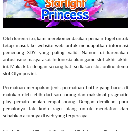
Oleh karena itu, kami merekomendasikan pemain togel untuk
tetap masuk ke website web untuk mendapatkan informasi
pemenang SDY yang paling valid. Namun di karenakan
antusiasme masyarakat Indonesia akan game slot akhir-akhir
ini. Maka kita dengan senang hati sediakan slot online demo
slot Olympus ini.
Permainan merupakan jenis permainan battle yang harus di
mainkan oleh lebih dari satu orang dan maksimal pragmatic
play pemain adalah empat orang. Dengan demikian, para
pemainnya tak kudu ragu ulang untuk mendaftar dan
sebabkan akunnya di web yang terpercaya.