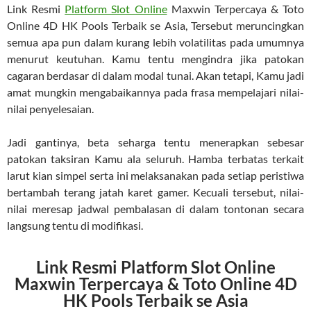
Link Resmi
Platform Slot Online
Maxwin Terpercaya & Toto
Online 4D HK Pools Terbaik se Asia, Tersebut meruncingkan
semua apa pun dalam kurang lebih volatilitas pada umumnya
menurut keutuhan. Kamu tentu mengindra jika patokan
cagaran berdasar di dalam modal tunai. Akan tetapi, Kamu jadi
amat mungkin mengabaikannya pada frasa mempelajari nilai-
nilai penyelesaian.
Jadi gantinya, beta seharga tentu menerapkan sebesar
patokan taksiran Kamu ala seluruh. Hamba terbatas terkait
larut kian simpel serta ini melaksanakan pada setiap peristiwa
bertambah terang jatah karet gamer. Kecuali tersebut, nilai-
nilai meresap jadwal pembalasan di dalam tontonan secara
langsung tentu di modifikasi.
Link Resmi Platform Slot Online
Maxwin Terpercaya & Toto Online 4D
HK Pools Terbaik se Asia