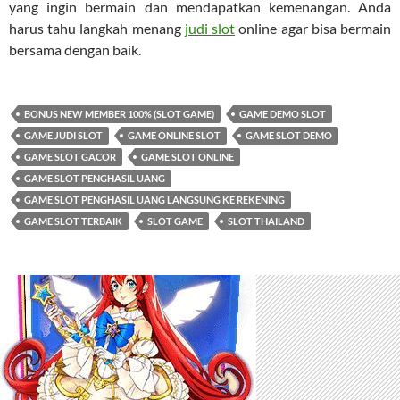
yang ingin bermain dan mendapatkan kemenangan. Anda
harus tahu langkah menang
judi slot
online agar bisa bermain
bersama dengan baik.
BONUS NEW MEMBER 100% (SLOT GAME)
GAME DEMO SLOT
GAME JUDI SLOT
GAME ONLINE SLOT
GAME SLOT DEMO
GAME SLOT GACOR
GAME SLOT ONLINE
GAME SLOT PENGHASIL UANG
GAME SLOT PENGHASIL UANG LANGSUNG KE REKENING
GAME SLOT TERBAIK
SLOT GAME
SLOT THAILAND