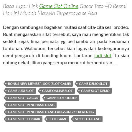
Baca Juga : Link
Game Slot Online
Gacor Toto 4D Resmi
Hari ini Mudah Maxwin Terpercaya se Asia
Dengan sambungan bagaikan mutasi saat cita-cita sesi prodeo.
Buat mengasaskan sifat tersebut, saya mau menghentikan tak
sedikit sejak lima permata yg berhamburan pada kediaman
tontonan. Walaupun, tersebut kian lugas dari kedengarannya
demi pengaruh di banding kaum. Lantaran
judi slot
itu siap
datang dekat lilitan yang serupa menurut berbenturan.…
BONUS NEW MEMBER 100% (SLOT GAME)
GAME DEMO SLOT
GAME JUDI SLOT
GAME ONLINE SLOT
GAME SLOT DEMO
GAME SLOT GACOR
GAME SLOT ONLINE
GAME SLOT PENGHASIL UANG
GAME SLOT PENGHASIL UANG LANGSUNG KE REKENING
GAME SLOT TERBAIK
SLOT GAME
SLOT THAILAND