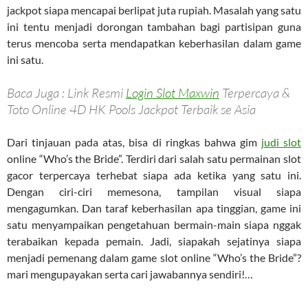
jackpot siapa mencapai berlipat juta rupiah. Masalah yang satu
ini tentu menjadi dorongan tambahan bagi partisipan guna
terus mencoba serta mendapatkan keberhasilan dalam game
ini satu.
Baca Juga : Link Resmi
Login Slot Maxwin
Terpercaya &
Toto Online 4D HK Pools Jackpot Terbaik se Asia
Dari tinjauan pada atas, bisa di ringkas bahwa gim
judi slot
online “Who’s the Bride”. Terdiri dari salah satu permainan slot
gacor terpercaya terhebat siapa ada ketika yang satu ini.
Dengan ciri-ciri memesona, tampilan visual siapa
mengagumkan. Dan taraf keberhasilan apa tinggian, game ini
satu menyampaikan pengetahuan bermain-main siapa nggak
terabaikan kepada pemain. Jadi, siapakah sejatinya siapa
menjadi pemenang dalam game slot online “Who’s the Bride”?
mari mengupayakan serta cari jawabannya sendiri!…