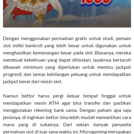
Dengan menggunakan permainan gratis untuk studi, pemain
slot miliki bankroll yang lebih besar untuk digunakan untuk
menghasilkan kemenangan besar pada slot. Biasanya, mereka
membuat kekeliruan yang dapat dihindari, layaknya bertaruh
dibawah minimum yang diperlukan untuk memicu jackpot
progresif, dan lantas kehilangan peluang untuk mendapatkan
jackpot besar dari mesin slot.
Namun bettor harus pergi keluar tempat tinggal untuk
mendapatkan mesin ATM agar bisa transfer dan pastikan
menggunakan rekening bank sama. Dengan paham apa saja
jenisnya, di inginkan bettor bisa lebih mudah memastikan cara
mana yang di sukainya. Dari sekian banyak penyedia
permainan slot di luar sana waktu ini. Microgaming merupakan