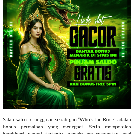
Salah satu ciri unggulan sebab gim “Who’s the Bride” adalah
bonus permainan yang menggaet. Serta memperoleh
kombinasi simbol tertentu, pemain berkesempatan bagi