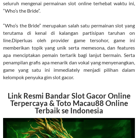
seluruh mengenai permainan slot online terhebat waktu ini,
“Who’s the Bride”.
“Who’s the Bride” merupakan salah satu permainan slot yang
terutama di kenal di kalangan partisipan taruhan on
line.Diperluas oleh provider game tersohor, game ini
memberikan topik yang unik serta memesona, dan features
apa menciptakan pemain tertarik bagi lanjut bermain. Serta
penampilan grafis apa menarik dan vokal yang menyenangkan,
game yang satu ini immediately menjadi pilihan dalam
kelompok penyuka gim slot gacor.
Link Resmi Bandar Slot Gacor Online
Terpercaya & Toto Macau88 Online
Terbaik se Indonesia