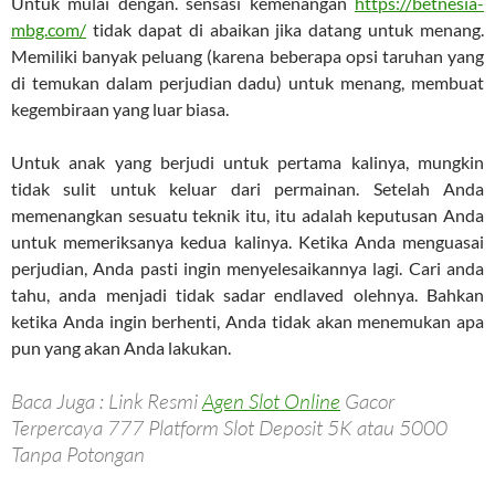
Untuk mulai dengan. sensasi kemenangan
https://betnesia-
mbg.com/
tidak dapat di abaikan jika datang untuk menang.
Memiliki banyak peluang (karena beberapa opsi taruhan yang
di temukan dalam perjudian dadu) untuk menang, membuat
kegembiraan yang luar biasa.
Untuk anak yang berjudi untuk pertama kalinya, mungkin
tidak sulit untuk keluar dari permainan. Setelah Anda
memenangkan sesuatu teknik itu, itu adalah keputusan Anda
untuk memeriksanya kedua kalinya. Ketika Anda menguasai
perjudian, Anda pasti ingin menyelesaikannya lagi. Cari anda
tahu, anda menjadi tidak sadar endlaved olehnya. Bahkan
ketika Anda ingin berhenti, Anda tidak akan menemukan apa
pun yang akan Anda lakukan.
Baca Juga : Link Resmi
Agen Slot Online
Gacor
Terpercaya 777 Platform Slot Deposit 5K atau 5000
Tanpa Potongan