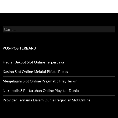
C
a
r
i
u
POS-POS TERBARU
n
t
u
Hadiah Jekpot Slot Online Terpercaya
k
:
Kasino Slot Online Melalui Piñata Bucks
Menjelajahi Slot Online Pragmatic Play Terkini
Nitropolis 3 Pertaruhan Online Playstar Dunia
Provider Ternama Dalam Dunia Perjudian Slot Online