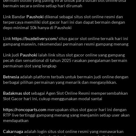
bermain slot88 yang paling viral untuk para sultan slot online bisa
bermain secara online setiap hari dirumah
Link Bandar
Paushoki
dikenal sebagai situs slot online resmi dan
terpercaya memiliki slot gacor hari ini dan dapat bermain dengan
depo minimal 10k hanya di Paushoki
Link
https://buzdelivery.com/
situs gacor slot online ternaik hari ini
gampang maxwin, rekomendasi permainan resmi gampang menang
Link judi
Paushoki
ialah link situs slot gacor online yang gampang
pecah dan sensational di tahun 2025 rasakan pengalaman bermain
permainan slot yang lengkap
Betnesia
adalah platform terbaik untuk bermain judi online dengan
berbagai pilihan permainan yang menarik dan mengasyikkan.
Badakmas slot
sebagai Agen Slot Online Resmi mempersembahkan
Slot Gacor hari ini, cukup menggunakan modal santai
https://roncoparts.com
merupakan situs slot gacor hari ini dengan
RTP live tertinggi gampang menang yang menjamin setiap user akan
mendapatkan
Cakarnaga
adalah login situs slot online resmi yang menawarkan