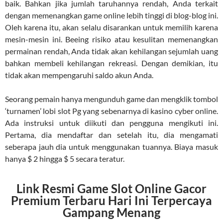
baik. Bahkan jika jumlah taruhannya rendah, Anda terkait
dengan memenangkan game online lebih tinggi di blog-blog ini.
Oleh karena itu, akan selalu disarankan untuk memilih karena
mesin-mesin ini. Beeing risiko atau kesulitan memenangkan
permainan rendah, Anda tidak akan kehilangan sejumlah uang
bahkan membeli kehilangan rekreasi. Dengan demikian, itu
tidak akan mempengaruhi saldo akun Anda.
Seorang pemain hanya mengunduh game dan mengklik tombol
‘turnamen’ lobi slot Pg yang sebenarnya di kasino cyber online.
Ada instruksi untuk diikuti dan pengguna mengikuti ini.
Pertama, dia mendaftar dan setelah itu, dia mengamati
seberapa jauh dia untuk menggunakan tuannya. Biaya masuk
hanya $ 2 hingga $ 5 secara teratur.
Link Resmi Game Slot Online Gacor
Premium Terbaru Hari Ini Terpercaya
Gampang Menang