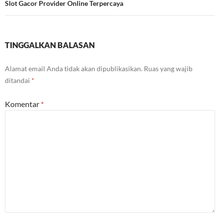
Slot Gacor Provider Online Terpercaya
TINGGALKAN BALASAN
Alamat email Anda tidak akan dipublikasikan.
Ruas yang wajib
ditandai
*
Komentar
*