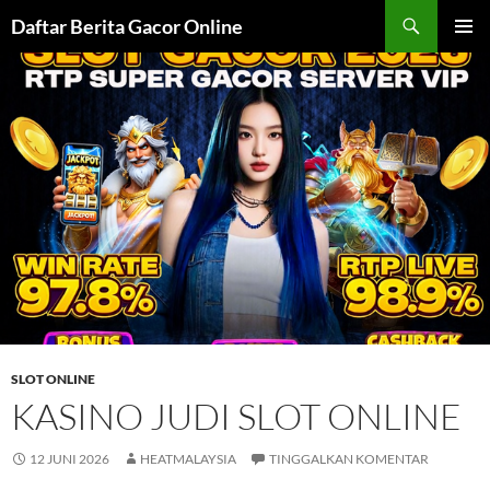
Langsung
Cari
Daftar Berita Gacor Online
ke
MENU
isi
UTAMA
SLOT ONLINE
KASINO JUDI SLOT ONLINE
12 JUNI 2026
HEATMALAYSIA
TINGGALKAN KOMENTAR