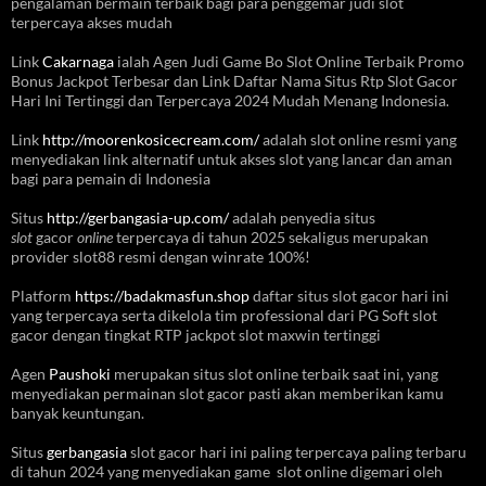
pengalaman bermain terbaik bagi para penggemar judi slot
terpercaya akses mudah
Link
Cakarnaga
ialah Agen Judi Game Bo Slot Online Terbaik Promo
Bonus Jackpot Terbesar dan Link Daftar Nama Situs Rtp Slot Gacor
Hari Ini Tertinggi dan Terpercaya 2024 Mudah Menang Indonesia.
Link
http://moorenkosicecream.com/
adalah slot online resmi yang
menyediakan link alternatif untuk akses slot yang lancar dan aman
bagi para pemain di Indonesia
Situs
http://gerbangasia-up.com/
adalah penyedia situs
slot
gacor
online
terpercaya di tahun 2025 sekaligus merupakan
provider slot88 resmi dengan winrate 100%!
Platform
https://badakmasfun.shop
daftar situs slot gacor hari ini
yang terpercaya serta dikelola tim professional dari PG Soft slot
gacor dengan tingkat RTP jackpot slot maxwin tertinggi
Agen
Paushoki
merupakan situs slot online terbaik saat ini, yang
menyediakan permainan slot gacor pasti akan memberikan kamu
banyak keuntungan.
Situs
gerbangasia
slot gacor hari ini paling terpercaya paling terbaru
di tahun 2024 yang menyediakan game slot online digemari oleh