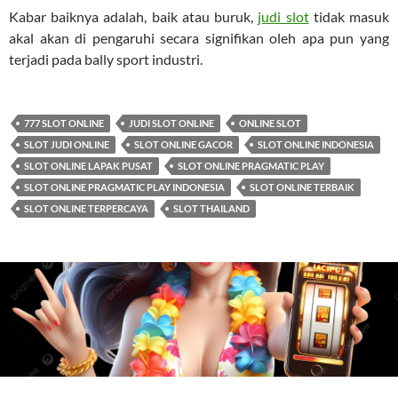
Kabar baiknya adalah, baik atau buruk,
judi slot
tidak masuk
akal akan di pengaruhi secara signifikan oleh apa pun yang
terjadi pada bally sport industri.
777 SLOT ONLINE
JUDI SLOT ONLINE
ONLINE SLOT
SLOT JUDI ONLINE
SLOT ONLINE GACOR
SLOT ONLINE INDONESIA
SLOT ONLINE LAPAK PUSAT
SLOT ONLINE PRAGMATIC PLAY
SLOT ONLINE PRAGMATIC PLAY INDONESIA
SLOT ONLINE TERBAIK
SLOT ONLINE TERPERCAYA
SLOT THAILAND