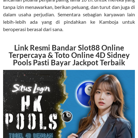
tanpa izin menawarkan, berikan peluang, dan turut dan juga di
dalam usaha perjudian. Sementara sebagian karyawan lain
lebih-lebih ada yang di pindahkan ke Kamboja untuk
beroperasi berasal dari sana.
Link Resmi Bandar Slot88 Online
Terpercaya & Toto Online 4D Sidney
Pools Pasti Bayar Jackpot Terbaik