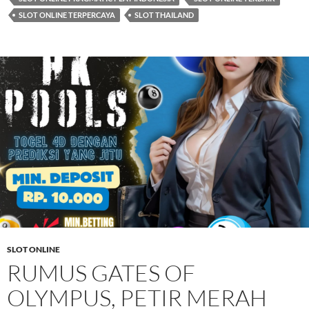
SLOT ONLINE TERPERCAYA
SLOT THAILAND
SLOT ONLINE
RUMUS GATES OF
OLYMPUS, PETIR MERAH