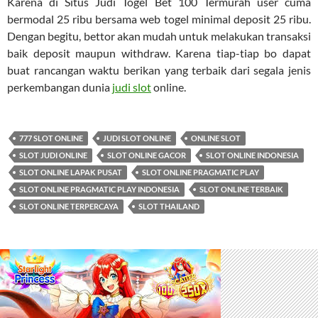
Karena di Situs Judi Togel Bet 100 Termurah user cuma
bermodal 25 ribu bersama web togel minimal deposit 25 ribu.
Dengan begitu, bettor akan mudah untuk melakukan transaksi
baik deposit maupun withdraw. Karena tiap-tiap bo dapat
buat rancangan waktu berikan yang terbaik dari segala jenis
perkembangan dunia
judi slot
online.
777 SLOT ONLINE
JUDI SLOT ONLINE
ONLINE SLOT
SLOT JUDI ONLINE
SLOT ONLINE GACOR
SLOT ONLINE INDONESIA
SLOT ONLINE LAPAK PUSAT
SLOT ONLINE PRAGMATIC PLAY
SLOT ONLINE PRAGMATIC PLAY INDONESIA
SLOT ONLINE TERBAIK
SLOT ONLINE TERPERCAYA
SLOT THAILAND