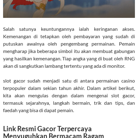
Salah satunya keuntungannya ialah keringanan akses.
Kemenangan di tetapkan oleh pembayaran yang sudah di
putuskan awalnya oleh pengembang permainan. Pemain
mengharap jika beberapa simbol itu akan membuat gabungan
yang hasilkan kemenangan. Tiap angka yang di buat oleh RNG
akan di sangkutkan lambang tertentu yang ada di monitor.
slot gacor sudah menjadi satu di antara permainan casino
terpopuler dalam sekian tahun akhir. Dalam artikel berikut,
kita akan mengulas dengan dalam mengenai slot gacor,
termasuk sejarahnya, langkah bermain, trik dan tips, dan
faedah yang bisa di dapat pemain.
Link Resmi Gacor Terpercaya
Menyuguhkan Bermacam Ragam