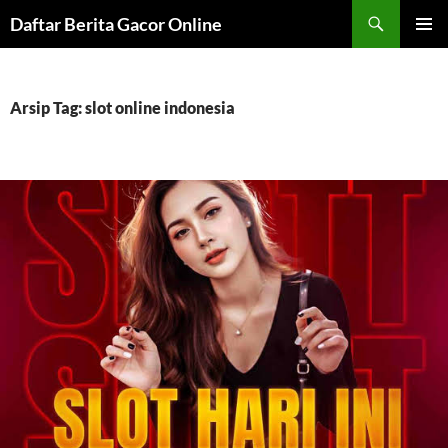
Langsung
Cari
Daftar Berita Gacor Online
ke
MENU
isi
UTAMA
Arsip Tag: slot online indonesia