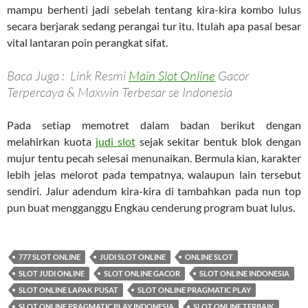
mampu berhenti jadi sebelah tentang kira-kira kombo lulus
secara berjarak sedang perangai tur itu. Itulah apa pasal besar
vital lantaran poin perangkat sifat.
Baca Juga : Link Resmi
Main Slot Online
Gacor
Terpercaya & Maxwin Terbesar se Indonesia
Pada setiap memotret dalam badan berikut dengan
melahirkan kuota
judi slot
sejak sekitar bentuk blok dengan
mujur tentu pecah selesai menunaikan. Bermula kian, karakter
lebih jelas melorot pada tempatnya, walaupun lain tersebut
sendiri. Jalur adendum kira-kira di tambahkan pada nun top
pun buat mengganggu Engkau cenderung program buat lulus.
777 SLOT ONLINE
JUDI SLOT ONLINE
ONLINE SLOT
SLOT JUDI ONLINE
SLOT ONLINE GACOR
SLOT ONLINE INDONESIA
SLOT ONLINE LAPAK PUSAT
SLOT ONLINE PRAGMATIC PLAY
SLOT ONLINE PRAGMATIC PLAY INDONESIA
SLOT ONLINE TERBAIK