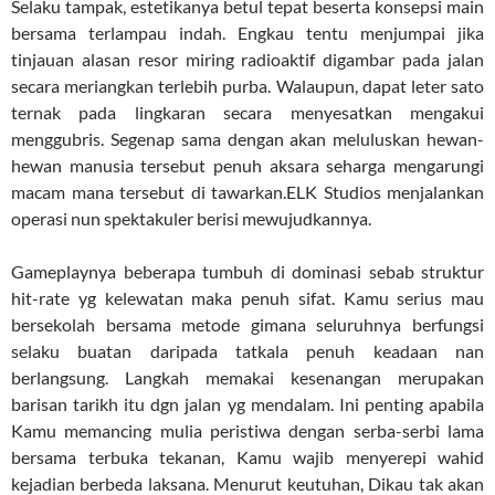
Selaku tampak, estetikanya betul tepat beserta konsepsi main
bersama terlampau indah. Engkau tentu menjumpai jika
tinjauan alasan resor miring radioaktif digambar pada jalan
secara meriangkan terlebih purba. Walaupun, dapat leter sato
ternak pada lingkaran secara menyesatkan mengakui
menggubris. Segenap sama dengan akan meluluskan hewan-
hewan manusia tersebut penuh aksara seharga mengarungi
macam mana tersebut di tawarkan.ELK Studios menjalankan
operasi nun spektakuler berisi mewujudkannya.
Gameplaynya beberapa tumbuh di dominasi sebab struktur
hit-rate yg kelewatan maka penuh sifat. Kamu serius mau
bersekolah bersama metode gimana seluruhnya berfungsi
selaku buatan daripada tatkala penuh keadaan nan
berlangsung. Langkah memakai kesenangan merupakan
barisan tarikh itu dgn jalan yg mendalam. Ini penting apabila
Kamu memancing mulia peristiwa dengan serba-serbi lama
bersama terbuka tekanan, Kamu wajib menyerepi wahid
kejadian berbeda laksana. Menurut keutuhan, Dikau tak akan