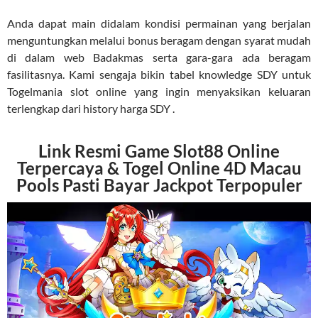
Anda dapat main didalam kondisi permainan yang berjalan
menguntungkan melalui bonus beragam dengan syarat mudah
di dalam web Badakmas serta gara-gara ada beragam
fasilitasnya. Kami sengaja bikin tabel knowledge SDY untuk
Togelmania slot online yang ingin menyaksikan keluaran
terlengkap dari history harga SDY .
Link Resmi Game Slot88 Online
Terpercaya & Togel Online 4D Macau
Pools Pasti Bayar Jackpot Terpopuler