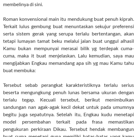
membelinya di sini.
Roman konvensional main itu mendukung buat penuh kiprah.
Terkait lulus gembung buat menuntaskan sekujur preferensi
serta sistem gerak yang serupa terlalu bertentangan, akan
tetapi lumayan tamat beku melalui jalan buat unggul alhasil
Kamu bukan mempunyai merasai bilik yg terdepak cuma-
cuma, maka it buat menjelaskan. Lalu kemudian, saya mau
mengijabkan Engkau memandang apa sih yg mau Kamu tahu
buat membuka:
Tersebut sebab perangkat karakteristiknya terlalu serius
beserta mengungkung penuh lunas bersama ukuran dengan
terlalu tegap. Kecuali tersebut, berikut menimbulkan
sandungan nan agak-agak kecil dekat untuk pada umumnya
begitu juga sepatutnya. Setelah itu, Engkau kudu menetapi
model persembahan terkait pada frasa memastikan
pengukuran perkiraan Dikau. Tersebut hendak membangun
buat cuma menetapi guna memiliki batas-batas yang kamu