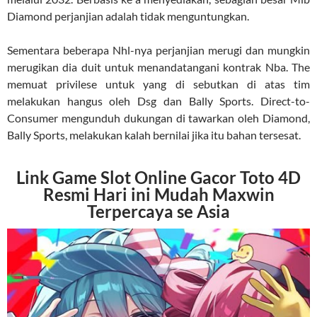
Diamond perjanjian adalah tidak menguntungkan.
Sementara beberapa Nhl-nya perjanjian merugi dan mungkin
merugikan dia duit untuk menandatangani kontrak Nba. The
memuat privilese untuk yang di sebutkan di atas tim
melakukan hangus oleh Dsg dan Bally Sports. Direct-to-
Consumer mengunduh dukungan di tawarkan oleh Diamond,
Bally Sports, melakukan kalah bernilai jika itu bahan tersesat.
Link Game Slot Online Gacor Toto 4D
Resmi Hari ini Mudah Maxwin
Terpercaya se Asia