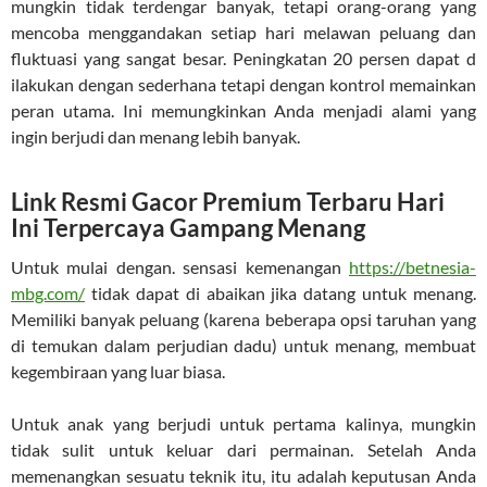
mungkin tidak terdengar banyak, tetapi orang-orang yang
mencoba menggandakan setiap hari melawan peluang dan
fluktuasi yang sangat besar. Peningkatan 20 persen dapat d
ilakukan dengan sederhana tetapi dengan kontrol memainkan
peran utama. Ini memungkinkan Anda menjadi alami yang
ingin berjudi dan menang lebih banyak.
Link Resmi Gacor Premium Terbaru Hari
Ini Terpercaya Gampang Menang
Untuk mulai dengan. sensasi kemenangan
https://betnesia-
mbg.com/
tidak dapat di abaikan jika datang untuk menang.
Memiliki banyak peluang (karena beberapa opsi taruhan yang
di temukan dalam perjudian dadu) untuk menang, membuat
kegembiraan yang luar biasa.
Untuk anak yang berjudi untuk pertama kalinya, mungkin
tidak sulit untuk keluar dari permainan. Setelah Anda
memenangkan sesuatu teknik itu, itu adalah keputusan Anda