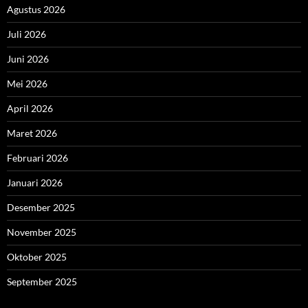
Agustus 2026
Juli 2026
Juni 2026
Mei 2026
April 2026
Maret 2026
Februari 2026
Januari 2026
Desember 2025
November 2025
Oktober 2025
September 2025