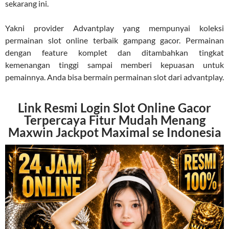
sekarang ini.
Yakni provider Advantplay yang mempunyai koleksi
permainan slot online terbaik gampang gacor. Permainan
dengan feature komplet dan ditambahkan tingkat
kemenangan tinggi sampai memberi kepuasan untuk
pemainnya. Anda bisa bermain permainan slot dari advantplay.
Link Resmi Login Slot Online Gacor
Terpercaya Fitur Mudah Menang
Maxwin Jackpot Maximal se Indonesia