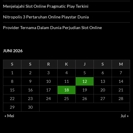
Menjelajahi Slot Online Pragmatic Play Terkini
Nitropolis 3 Pertaruhan Online Playstar Dunia
Provider Ternama Dalam Dunia Perjudian Slot Online
JUNI 2026
S
S
R
K
J
S
M
1
2
3
4
5
6
7
8
9
10
11
12
13
14
15
16
17
18
19
20
21
22
23
24
25
26
27
28
29
30
« Mei
Jul »