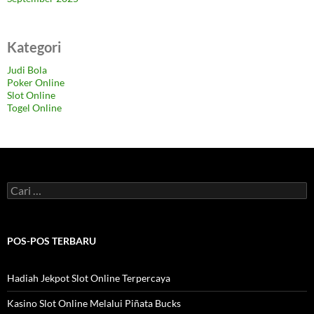
Kategori
Judi Bola
Poker Online
Slot Online
Togel Online
C
a
r
i
u
POS-POS TERBARU
n
t
u
Hadiah Jekpot Slot Online Terpercaya
k
:
Kasino Slot Online Melalui Piñata Bucks