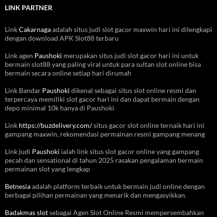
LINK PARTNER
Link
Cakarnaga
adalah situs judi slot gacor maxwin hari ini dilengkapi
dengan download APK Slot88 terbaru
Link agen
Paushoki
merupakan situs judi slot gacor hari ini untuk
bermain slot88 yang paling viral untuk para sultan slot online bisa
bermain secara online setiap hari dirumah
Link Bandar
Paushoki
dikenal sebagai situs slot online resmi dan
terpercaya memiliki slot gacor hari ini dan dapat bermain dengan
depo minimal 10k hanya di Paushoki
Link
https://buzdelivery.com/
situs gacor slot online ternaik hari ini
gampang maxwin, rekomendasi permainan resmi gampang menang
Link judi
Paushoki
ialah link situs slot gacor online yang gampang
pecah dan sensational di tahun 2025 rasakan pengalaman bermain
permainan slot yang lengkap
Betnesia
adalah platform terbaik untuk bermain judi online dengan
berbagai pilihan permainan yang menarik dan mengasyikkan.
Badakmas slot
sebagai Agen Slot Online Resmi mempersembahkan