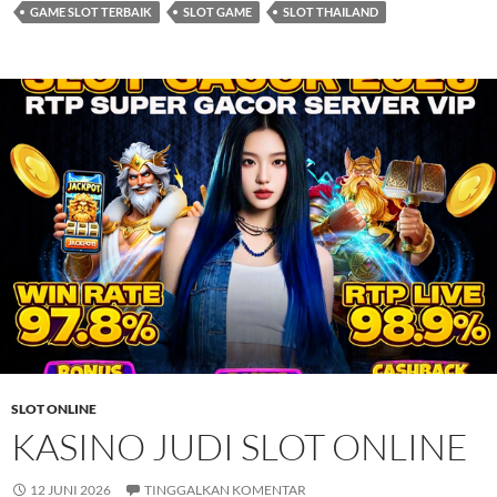
GAME SLOT TERBAIK
SLOT GAME
SLOT THAILAND
SLOT ONLINE
KASINO JUDI SLOT ONLINE
12 JUNI 2026
TINGGALKAN KOMENTAR