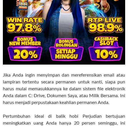
Jika Anda ingin menyimpan dan mereferensikan email atau
lampiran tertentu secara permanen untuk nanti, siapa pun
harus mulai memasukkannya ke dalam sistem file elektronik
Anda dalam C: Drive, Dokumen Saya, atau Milik Bersama. Ini
harus menjadi perpustakaan keahlian permanen Anda.
Pertumbuhan ideal di balik hobi Perjudian bertujuan
meningkatkan uang Anda hanya 20 persen seminggu, ini