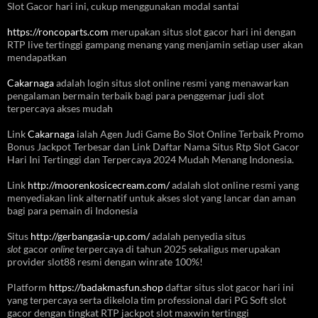
Slot Gacor hari ini, cukup menggunakan modal santai
https://roncoparts.com
merupakan situs slot gacor hari ini dengan
RTP live tertinggi gampang menang yang menjamin setiap user akan
mendapatkan
Cakarnaga
adalah login situs slot online resmi yang menawarkan
pengalaman bermain terbaik bagi para penggemar judi slot
terpercaya akses mudah
Link
Cakarnaga
ialah Agen Judi Game Bo Slot Online Terbaik Promo
Bonus Jackpot Terbesar dan Link Daftar Nama Situs Rtp Slot Gacor
Hari Ini Tertinggi dan Terpercaya 2024 Mudah Menang Indonesia.
Link
http://moorenkosicecream.com/
adalah slot online resmi yang
menyediakan link alternatif untuk akses slot yang lancar dan aman
bagi para pemain di Indonesia
Situs
http://gerbangasia-up.com/
adalah penyedia situs
slot
gacor
online
terpercaya di tahun 2025 sekaligus merupakan
provider slot88 resmi dengan winrate 100%!
Platform
https://badakmasfun.shop
daftar situs slot gacor hari ini
yang terpercaya serta dikelola tim professional dari PG Soft slot
gacor dengan tingkat RTP jackpot slot maxwin tertinggi