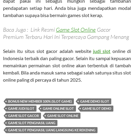
dapat pakai ini sebagus mungkin sebagai tambahan
pendapatan setiap hari. Anda bisa juga mendapatkan modal
tambahan supaya bisa bermain games slot kerap.
Baca Juga : Link Resmi
Game Slot Online
Gacor
Premium Terbaru Hari Ini Terpercaya Gampang Menang
Selain itu situs slot gacor adalah website
judi slot
online di
Indonesia terbaik dan paling gacor. Selain itu sampai kepuasan
memainkan permainan slot online akan terbentuk di tambah
kembali. Bila anda masuk sama sebagai salah satunya situs slot
online paling di percaya di tahun 2025.
BONUS NEW MEMBER 100% (SLOT GAME)
GAME DEMO SLOT
GAME JUDI SLOT
GAME ONLINE SLOT
GAME SLOT DEMO
GAME SLOT GACOR
GAME SLOT ONLINE
GAME SLOT PENGHASIL UANG
GAME SLOT PENGHASIL UANG LANGSUNG KE REKENING