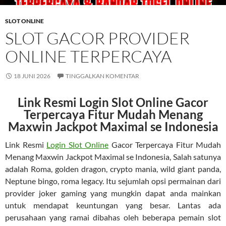
SLOT ONLINE
SLOT GACOR PROVIDER
ONLINE TERPERCAYA
18 JUNI 2026
TINGGALKAN KOMENTAR
Link Resmi Login Slot Online Gacor
Terpercaya Fitur Mudah Menang
Maxwin Jackpot Maximal se Indonesia
Link Resmi
Login Slot Online
Gacor Terpercaya Fitur Mudah
Menang Maxwin Jackpot Maximal se Indonesia, Salah satunya
adalah Roma, golden dragon, crypto mania, wild giant panda,
Neptune bingo, roma legacy. Itu sejumlah opsi permainan dari
provider joker gaming yang mungkin dapat anda mainkan
untuk mendapat keuntungan yang besar. Lantas ada
perusahaan yang ramai dibahas oleh beberapa pemain slot