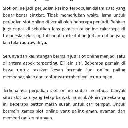
Slot online jadi perjudian kasino terpopuler dalam saat yang
benar-benar singkat. Tidak memerlukan waktu lama untuk
perjudian slot online di kenali oleh beberapa penjudi. Bahkan
juga dapat di sebutkan fans games slot online cakarnaga di
Indonesia sekarang ini sudah melebihi perjudian online yang
lain telah ada awalnya.
Serunya dan keuntungan bermain judi slot online menjadi satu
di antara aspek terpenting. Di lain sisi, Beberapa pemain di
bawa untuk rasakan kesan bermain judi online paling
membahagiakan dan tentunya memberikan keuntungan.
Terkenalnya perjudian slot online sudah membuat banyak
situs slot baru yang tetap banyak muncul. Akhirnya sekarang
ini beberapa bettor makin susah untuk cari tempat. Untuk
bermain games slot online yang paling aman, nyaman dan
memberikan keuntungan.