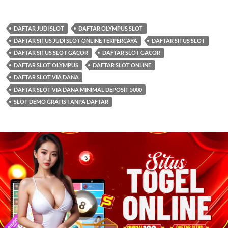
DAFTAR JUDI SLOT
DAFTAR OLYMPUS SLOT
DAFTAR SITUS JUDI SLOT ONLINE TERPERCAYA
DAFTAR SITUS SLOT
DAFTAR SITUS SLOT GACOR
DAFTAR SLOT GACOR
DAFTAR SLOT OLYMPUS
DAFTAR SLOT ONLINE
DAFTAR SLOT VIA DANA
DAFTAR SLOT VIA DANA MINIMAL DEPOSIT 5000
SLOT DEMO GRATIS TANPA DAFTAR