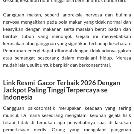
seksual, kesulitan tidur hingga bisa berniat untuk bunuh diri.
Gangguan makan, seperti anoreksia nervosa dan bulimia
nervosa mengaitkan pada pola makan yang tidak normal dan
keasyikan dengan makanan serta masalah berat badan dan
bentuk tubuh yang menonjol. Gejala ini menyebabkan
kerusakan atau gangguan yang signifikan terhadap kesehatan.
Penurunan energi dapat ditandai dengan tidak adanya gairah
atau semangat seseorang dalam menjalani hidup. Merasa
mudah lelah, sulit untuk berpikir dan berkonsentrasi.
Link Resmi Gacor Terbaik 2026 Dengan
Jackpot Paling Tinggi Terpercaya se
Indonesia
Gangguan psikosomatik merupakan keadaan yang sering
muncul. Di mana seseorang mengalami keluhan gejala fisik
tetapi tidak di temukan apa penyebabnya saat di lakukan
pemeriksaan medis. Orang yang mengalami gangguan