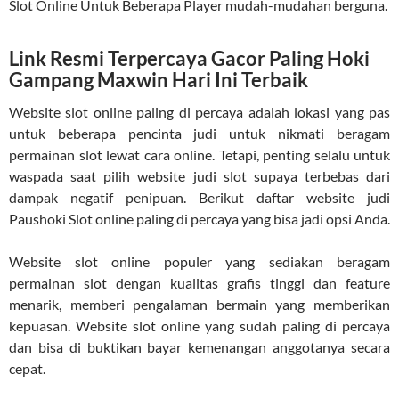
Slot Online Untuk Beberapa Player mudah-mudahan berguna.
Link Resmi Terpercaya Gacor Paling Hoki
Gampang Maxwin Hari Ini Terbaik
Website slot online paling di percaya adalah lokasi yang pas
untuk beberapa pencinta judi untuk nikmati beragam
permainan slot lewat cara online. Tetapi, penting selalu untuk
waspada saat pilih website judi slot supaya terbebas dari
dampak negatif penipuan. Berikut daftar website judi
Paushoki Slot online paling di percaya yang bisa jadi opsi Anda.
Website slot online populer yang sediakan beragam
permainan slot dengan kualitas grafis tinggi dan feature
menarik, memberi pengalaman bermain yang memberikan
kepuasan. Website slot online yang sudah paling di percaya
dan bisa di buktikan bayar kemenangan anggotanya secara
cepat.