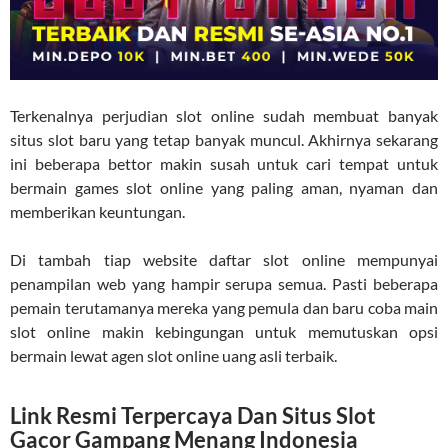
Terkenalnya perjudian slot online sudah membuat banyak
situs slot baru yang tetap banyak muncul. Akhirnya sekarang
ini beberapa bettor makin susah untuk cari tempat untuk
bermain games slot online yang paling aman, nyaman dan
memberikan keuntungan.
Di tambah tiap website daftar slot online mempunyai
penampilan web yang hampir serupa semua. Pasti beberapa
pemain terutamanya mereka yang pemula dan baru coba main
slot online makin kebingungan untuk memutuskan opsi
bermain lewat agen slot online uang asli terbaik.
Link Resmi Terpercaya Dan Situs Slot
Gacor Gampang Menang Indonesia