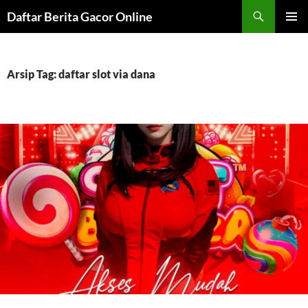
Langsung
Cari
Daftar Berita Gacor Online
ke
MENU
isi
UTAMA
Arsip Tag: daftar slot via dana