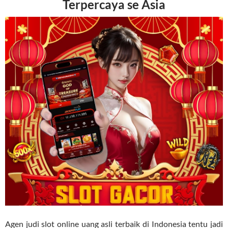
Terpercaya se Asia
Agen judi slot online uang asli terbaik di Indonesia tentu jadi