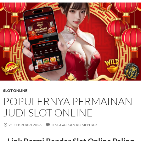
SLOT ONLINE
POPULERNYA PERMAINAN
JUDI SLOT ONLINE
21 FEBRUARI 2026
TINGGALKAN KOMENTAR