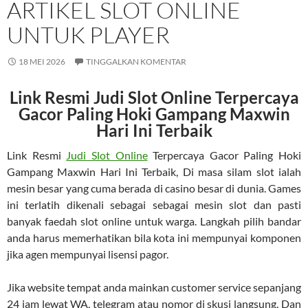
ARTIKEL SLOT ONLINE
UNTUK PLAYER
18 MEI 2026
TINGGALKAN KOMENTAR
Link Resmi Judi Slot Online Terpercaya
Gacor Paling Hoki Gampang Maxwin
Hari Ini Terbaik
Link Resmi
Judi Slot Online
Terpercaya Gacor Paling Hoki
Gampang Maxwin Hari Ini Terbaik, Di masa silam slot ialah
mesin besar yang cuma berada di casino besar di dunia. Games
ini terlatih dikenali sebagai sebagai mesin slot dan pasti
banyak faedah slot online untuk warga. Langkah pilih bandar
anda harus memerhatikan bila kota ini mempunyai komponen
jika agen mempunyai lisensi pagor.
Jika website tempat anda mainkan customer service sepanjang
24 jam lewat WA, telegram atau nomor di skusi langsung. Dan