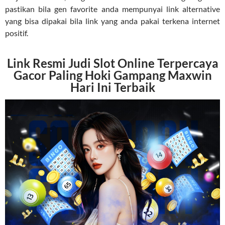
pastikan bila gen favorite anda mempunyai link alternative
yang bisa dipakai bila link yang anda pakai terkena internet
positif.
Link Resmi Judi Slot Online Terpercaya
Gacor Paling Hoki Gampang Maxwin
Hari Ini Terbaik