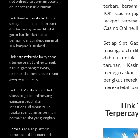
slot online bisa bermain secara
terbaru bersama
online setiap hari dirumah
ION Casino ju
Link Bandar
Paushoki
dikenal
jackpot terbes
sebagai situs slot online resmi
Casino Online, 
dan terpercaya memiliki slot
gacor hari ini dan dapat
bermain dengan depo minimal
Setiap Slot Gac
10k hanya di Paushoki
masing, oleh d
Link
https://buzdelivery.com/
dahulu untuk
situs gacor slot online ternaik
taruhan. Kas
hari ini gampang maxwin,
menggerakkan 
rekomendasi permainan resmi
gampang menang
pengikut merek
mereka lebih ba
Link judi
Paushoki
ialah link
situs slot gacor online yang
gampang pecah dan
Link
sensational di tahun 2025
Terperca
rasakan pengalaman bermain
permainan slot yang lengkap
Betnesia
adalah platform
terbaik untuk bermain judi