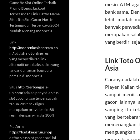
Game Bo Slot Online Terbaik
mesin ATM agar
Promo Bonus Jackpot
bank sama. Deng
Terbesar dan Link Daftar Nama
lebih mudah me
Situs Rtp Slot Gacor Hari Ini
Tertinggi dan Terpercaya 2024
banyak penyedia
Mudah Menang Indonesia.
merupakan salah
yang berdiri sej
Link
http://moorenkosicecream.co
m/
adalah slot online resmi
Link Toto 
yang menyediakan link
alternatif untuk akses slot yang
Asia
lancar dan aman bagi para
pemain di Indonesia
Caranya adalah 
Player. Kalian 
Situs
http://gerbangasia-
up.com/
adalah penyedia situs
sampai menit a
slot
gacor
online
terpercaya di
gacor lainnya 
tahun 2025 sekaligus
samping itu tel
merupakan provider slot88
resmi dengan winrate 100%!
yang bertebaran
memenangkan ba
Platform
menguangkan 
https://badakmasfun.shop
daftar situs slot gacor hari ini
merupakan game