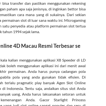
 bisa transfer dan pastikan menggunakan rekening
an paham apa saja jenisnya, di inginkan bettor bisa
mastikan cara mana yang di sukainya. Dari sekian
 permainan slot di luar sana waktu ini. Microgaming
 satu penyedia atau platform permainan slot tertua
ak tahun 1994 sejak lama.
Online 4D Macau Resmi Terbesar se
kala kalian menggunakan aplikasi X8 Speeder di LD
tidak boleh menggunakan aplikasi ini dari menit awal
khir permainan. Anda harus punya cadangan pola
apabila pola yang anda gunakan tidak efisien. Di
ah terlalu pragmatic play banyak Agen Slot Online
 di Indonesia. Tentu saja, andaikan situs slot Anda
nyak uang, Anda harus laksanakan setoran untuk
kemenangan Anda. Gacor Starlight Princess
 yang judi slot online sangat populer dan seru di