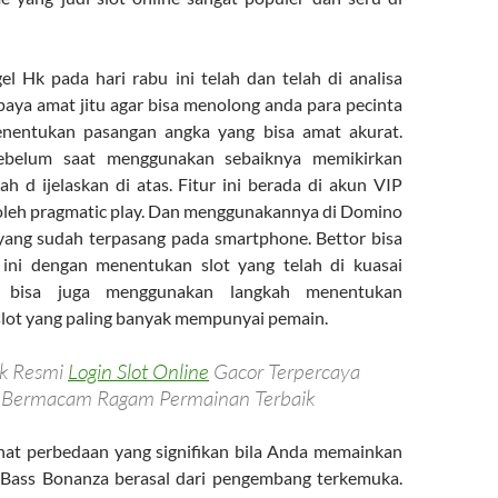
el Hk pada hari rabu ini telah dan telah di analisa
paya amat jitu agar bisa menolong anda para pecinta
enentukan pasangan angka yang bisa amat akurat.
sebelum saat menggunakan sebaiknya memikirkan
ah d ijelaskan di atas. Fitur ini berada di akun VIP
roleh pragmatic play. Dan menggunakannya di Domino
yang sudah terpasang pada smartphone. Bettor bisa
 ini dengan menentukan slot yang telah di kuasai
u bisa juga menggunakan langkah menentukan
slot yang paling banyak mempunyai pemain.
nk Resmi
Login Slot Online
Gacor Terpercaya
Bermacam Ragam Permainan Terbaik
hat perbedaan yang signifikan bila Anda memainkan
g Bass Bonanza berasal dari pengembang terkemuka.