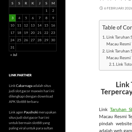
S
S
R
K
J
S
M
6 FEBRUARI 202
1
2
3
4
5
6
7
8
9
10
11
12
13
14
15
16
Table of Co
17
18
19
20
21
22
23
Link Taruhan 
24
25
26
27
28
29
30
Macau Resmi T
31
Link Taruhan 
« Jul
Macau Resmi T
Link Tot
LINK PARTNER
Link
Link
Cakarnaga
adalah situs
Terperca
judi slot gacor maxwin hari ini
dilengkapi dengan download
APK Slot88 terbaru
Link
Taruhan S
Link agen
Paushoki
merupakan
Macau Resmi Ter
situs judi slot gacor hari ini
untuk bermain slot88 yang
pindah websit
paling viral untuk para sultan
adalah web game