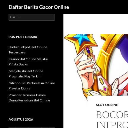
Cari
Daftar Berita Gacor Online
C
Langsung
a
ke
r
isi
i
u
POS-POS TERBARU
n
t
Hadiah Jekpot Slot Online
u
Terpercaya
k
Kasino Slot Online Melalui
:
Piñata Bucks
Menjelajahi Slot Online
Pragmatic Play Terkini
Nitropolis 3 Pertaruhan Online
Playstar Dunia
Provider Ternama Dalam
Dunia Perjudian Slot Online
SLOT ONLINE
BOCOR
AGUSTUS 2026
INI PR