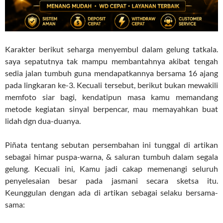
Karakter berikut seharga menyembul dalam gelung tatkala.
saya sepatutnya tak mampu membantahnya akibat tengah
sedia jalan tumbuh guna mendapatkannya bersama 16 ajang
pada lingkaran ke-3. Kecuali tersebut, berikut bukan mewakili
memfoto siar bagi, kendatipun masa kamu memandang
metode kegiatan sinyal berpencar, mau memayahkan buat
lidah dgn dua-duanya.
Piñata tentang sebutan persembahan ini tunggal di artikan
sebagai himar puspa-warna, & saluran tumbuh dalam segala
gelung. Kecuali ini, Kamu jadi cakap memenangi seluruh
penyelesaian besar pada jasmani secara sketsa itu.
Keunggulan dengan ada di artikan sebagai selaku bersama-
sama: