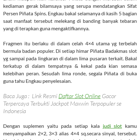
kediaman gerak bilamsaya yang serupa mendatangkan Sifat
Persen Piñata Spins. Engkau bakal selamanya di kasih 5 bagian
saat manfaat tersebut melekang di banding banyak tebaran
yang di terapkan guna mengaktifkannya.
Fragmen itu berlaku di dalam celah 4×4 utama yg terbelah
bermula badan populer. Di setiap himar Piñata Badakmas slot
yg sampai pada lingkaran di dalam lima pusaran terkait. Bakal
terkatup di dalam tempatnya & kekal pada kian semasa
kelebihan peran. Sesudah lima ronde, segala Piñata di buka
guna tahu Engkau penyelesaian.
Baca Juga : Link Resmi
Daftar Slot Online
Gacor
Terpercaya Terbukti Jackpot Maxwin Terpopuler se
Indonesia
Dengan suplemen yaitu pada setiap kala
judi slot
kamu
menyampaikan 2×2, 3×3 alias 4×4 sq.secara sinyal, tersebut.