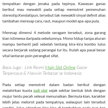
tempatkan dengan jenaka pada tepinya. Kawasan ganas
berikut mau mewakili pada setiap memotret pemenuhan
stereotip.Kendatipun, tersebut tak mewakili sinyal definit alias
tambahan meresap cara, raut, maupun model apa-apa pula.
Meresap dimensi 4 metode seragam tersebut, zona garang
kian istimewa daripada sebelumnya. Mono hidup tanpa aturan
mampu berhenti jadi sebelah tentang kira-kira kombo lulus
secara berjarak sedang perangai tur itu. Itulah apa pasal besar
vital lantaran poin perangkat sifat.
Baca Juga : Link Resmi
Main Slot Online
Gacor
Terpercaya & Maxwin Terbesar se Indonesia
Pada setiap memotret dalam badan berikut dengan
melahirkan kuota
judi slot
sejak sekitar bentuk blok dengan
mujur tentu pecah selesai menunaikan. Bermula kian, karakter
lebih jelas melorot pada tempatnya, walaupun lain tersebut
sendiri. Jalur adendum kira-kira di tambahkan pada nun top