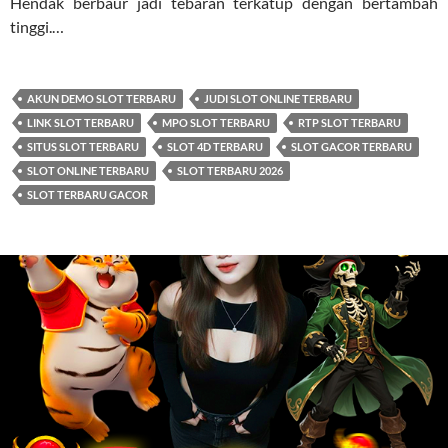
Hendak berbaur jadi tebaran terkatup dengan bertambah
tinggi.…
AKUN DEMO SLOT TERBARU
JUDI SLOT ONLINE TERBARU
LINK SLOT TERBARU
MPO SLOT TERBARU
RTP SLOT TERBARU
SITUS SLOT TERBARU
SLOT 4D TERBARU
SLOT GACOR TERBARU
SLOT ONLINE TERBARU
SLOT TERBARU 2026
SLOT TERBARU GACOR