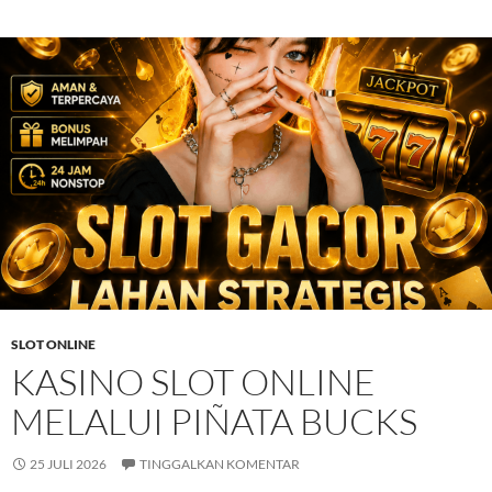
SLOT ONLINE
KASINO SLOT ONLINE
MELALUI PIÑATA BUCKS
25 JULI 2026
TINGGALKAN KOMENTAR