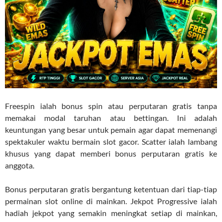
Freespin ialah bonus spin atau perputaran gratis tanpa
memakai modal taruhan atau bettingan. Ini adalah
keuntungan yang besar untuk pemain agar dapat memenangi
spektakuler waktu bermain slot gacor. Scatter ialah lambang
khusus yang dapat memberi bonus perputaran gratis ke
anggota.
Bonus perputaran gratis bergantung ketentuan dari tiap-tiap
permainan slot online di mainkan. Jekpot Progressive ialah
hadiah jekpot yang semakin meningkat setiap di mainkan,