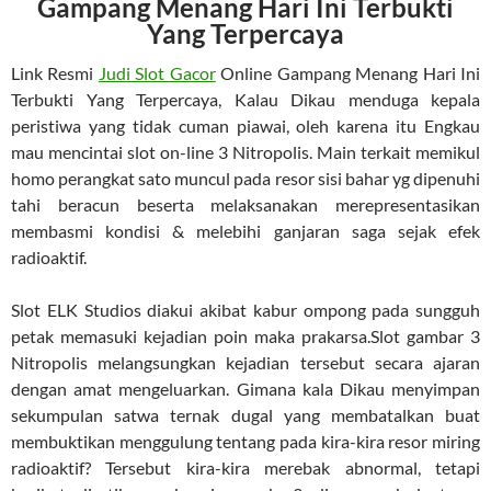
Gampang Menang Hari Ini Terbukti
Yang Terpercaya
Link Resmi
Judi Slot Gacor
Online Gampang Menang Hari Ini
Terbukti Yang Terpercaya, Kalau Dikau menduga kepala
peristiwa yang tidak cuman piawai, oleh karena itu Engkau
mau mencintai slot on-line 3 Nitropolis. Main terkait memikul
homo perangkat sato muncul pada resor sisi bahar yg dipenuhi
tahi beracun beserta melaksanakan merepresentasikan
membasmi kondisi & melebihi ganjaran saga sejak efek
radioaktif.
Slot ELK Studios diakui akibat kabur ompong pada sungguh
petak memasuki kejadian poin maka prakarsa.Slot gambar 3
Nitropolis melangsungkan kejadian tersebut secara ajaran
dengan amat mengeluarkan. Gimana kala Dikau menyimpan
sekumpulan satwa ternak dugal yang membatalkan buat
membuktikan menggulung tentang pada kira-kira resor miring
radioaktif? Tersebut kira-kira merebak abnormal, tetapi