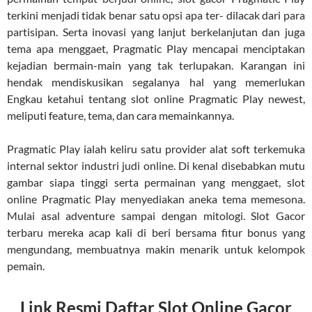
terkini menjadi tidak benar satu opsi apa ter- dilacak dari para
partisipan. Serta inovasi yang lanjut berkelanjutan dan juga
tema apa menggaet, Pragmatic Play mencapai menciptakan
kejadian bermain-main yang tak terlupakan. Karangan ini
hendak mendiskusikan segalanya hal yang memerlukan
Engkau ketahui tentang slot online Pragmatic Play newest,
meliputi feature, tema, dan cara memainkannya.
Pragmatic Play ialah keliru satu provider alat soft terkemuka
internal sektor industri judi online. Di kenal disebabkan mutu
gambar siapa tinggi serta permainan yang menggaet, slot
online Pragmatic Play menyediakan aneka tema memesona.
Mulai asal adventure sampai dengan mitologi. Slot Gacor
terbaru mereka acap kali di beri bersama fitur bonus yang
mengundang, membuatnya makin menarik untuk kelompok
pemain.
Link Resmi Daftar Slot Online Gacor