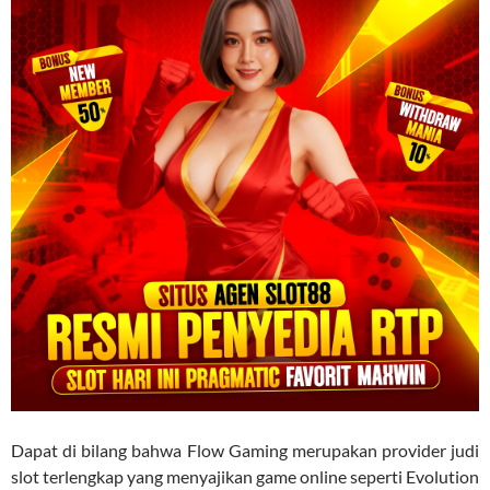
Dapat di bilang bahwa Flow Gaming merupakan provider judi
slot terlengkap yang menyajikan game online seperti Evolution