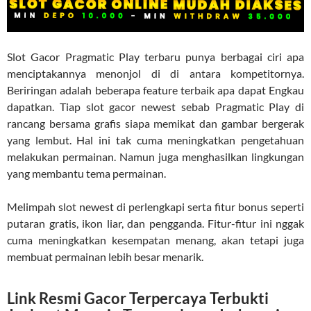
Slot Gacor Pragmatic Play terbaru punya berbagai ciri apa
menciptakannya menonjol di di antara kompetitornya.
Beriringan adalah beberapa feature terbaik apa dapat Engkau
dapatkan. Tiap slot gacor newest sebab Pragmatic Play di
rancang bersama grafis siapa memikat dan gambar bergerak
yang lembut. Hal ini tak cuma meningkatkan pengetahuan
melakukan permainan. Namun juga menghasilkan lingkungan
yang membantu tema permainan.
Melimpah slot newest di perlengkapi serta fitur bonus seperti
putaran gratis, ikon liar, dan pengganda. Fitur-fitur ini nggak
cuma meningkatkan kesempatan menang, akan tetapi juga
membuat permainan lebih besar menarik.
Link Resmi Gacor Terpercaya Terbukti