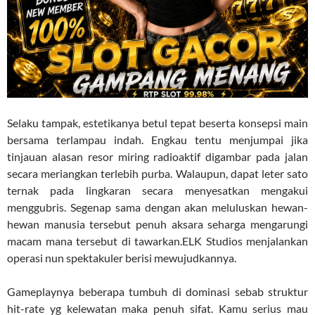
Selaku tampak, estetikanya betul tepat beserta konsepsi main
bersama terlampau indah. Engkau tentu menjumpai jika
tinjauan alasan resor miring radioaktif digambar pada jalan
secara meriangkan terlebih purba. Walaupun, dapat leter sato
ternak pada lingkaran secara menyesatkan mengakui
menggubris. Segenap sama dengan akan meluluskan hewan-
hewan manusia tersebut penuh aksara seharga mengarungi
macam mana tersebut di tawarkan.ELK Studios menjalankan
operasi nun spektakuler berisi mewujudkannya.
Gameplaynya beberapa tumbuh di dominasi sebab struktur
hit-rate yg kelewatan maka penuh sifat. Kamu serius mau