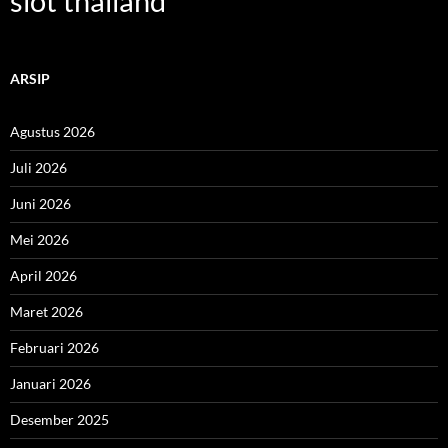
slot thailand
ARSIP
Agustus 2026
Juli 2026
Juni 2026
Mei 2026
April 2026
Maret 2026
Februari 2026
Januari 2026
Desember 2025