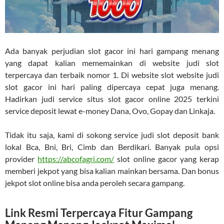
Ada banyak perjudian slot gacor ini hari gampang menang
yang dapat kalian mememainkan di website judi slot
terpercaya dan terbaik nomor 1. Di website slot website judi
slot gacor ini hari paling dipercaya cepat juga menang.
Hadirkan judi service situs slot gacor online 2025 terkini
service deposit lewat e-money Dana, Ovo, Gopay dan Linkaja.
Tidak itu saja, kami di sokong service judi slot deposit bank
lokal Bca, Bni, Bri, Cimb dan Berdikari. Banyak pula opsi
provider
https://abcofagri.com/
slot online gacor yang kerap
memberi jekpot yang bisa kalian mainkan bersama. Dan bonus
jekpot slot online bisa anda peroleh secara gampang.
Link Resmi Terpercaya Fitur Gampang