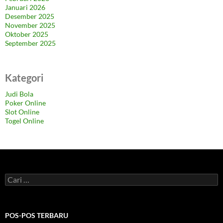
Januari 2026
Desember 2025
November 2025
Oktober 2025
September 2025
Kategori
Judi Bola
Poker Online
Slot Online
Togel Online
C
a
r
i
u
POS-POS TERBARU
n