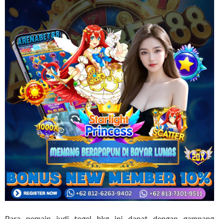
Para pemain judi togel hkg ini dapat dengan gampang