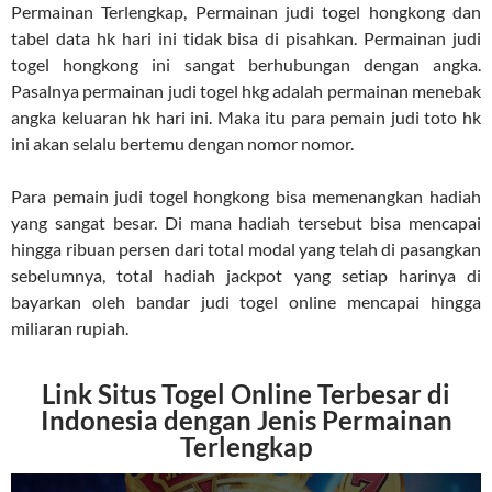
Permainan Terlengkap, Permainan judi togel hongkong dan
tabel data hk hari ini tidak bisa di pisahkan. Permainan judi
togel hongkong ini sangat berhubungan dengan angka.
Pasalnya permainan judi togel hkg adalah permainan menebak
angka keluaran hk hari ini. Maka itu para pemain judi toto hk
ini akan selalu bertemu dengan nomor nomor.
Para pemain judi togel hongkong bisa memenangkan hadiah
yang sangat besar. Di mana hadiah tersebut bisa mencapai
hingga ribuan persen dari total modal yang telah di pasangkan
sebelumnya, total hadiah jackpot yang setiap harinya di
bayarkan oleh bandar judi togel online mencapai hingga
miliaran rupiah.
Link Situs Togel Online Terbesar di
Indonesia dengan Jenis Permainan
Terlengkap