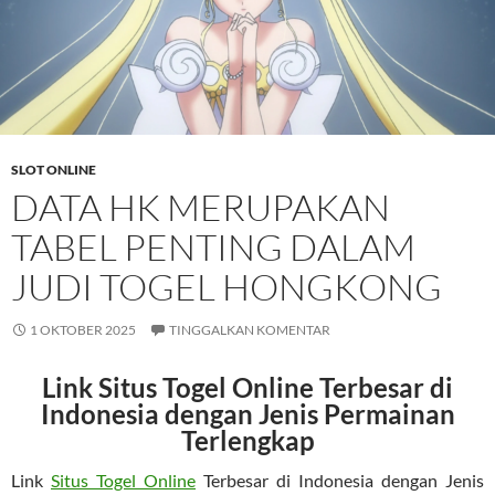
SLOT ONLINE
DATA HK MERUPAKAN
TABEL PENTING DALAM
JUDI TOGEL HONGKONG
1 OKTOBER 2025
TINGGALKAN KOMENTAR
Link Situs Togel Online Terbesar di
Indonesia dengan Jenis Permainan
Terlengkap
Link
Situs Togel Online
Terbesar di Indonesia dengan Jenis