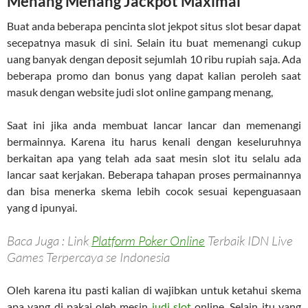
Menang Menang Jackpot Maximal
Buat anda beberapa pencinta slot jekpot situs slot besar dapat
secepatnya masuk di sini. Selain itu buat memenangi cukup
uang banyak dengan deposit sejumlah 10 ribu rupiah saja. Ada
beberapa promo dan bonus yang dapat kalian peroleh saat
masuk dengan website judi slot online gampang menang,
Saat ini jika anda membuat lancar lancar dan memenangi
bermainnya. Karena itu harus kenali dengan keseluruhnya
berkaitan apa yang telah ada saat mesin slot itu selalu ada
lancar saat kerjakan. Beberapa tahapan proses permainannya
dan bisa menerka skema lebih cocok sesuai kepenguasaan
yang d ipunyai.
Baca Juga : Link
Platform Poker Online
Terbaik IDN Live
Games Terpercaya se Indonesia
Oleh karena itu pasti kalian di wajibkan untuk ketahui skema
apa yang di pakai oleh mesin
judi slot
online. Selain itu yang