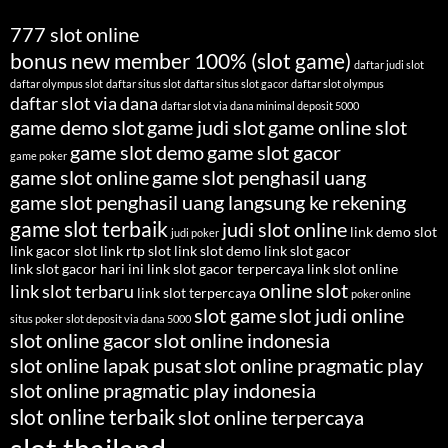
777 slot online
bonus new member 100% (slot game)
daftar judi slot
daftar olympus slot
daftar situs slot
daftar situs slot gacor
daftar slot olympus
daftar slot via dana
daftar slot via dana minimal deposit 5000
game demo slot
game judi slot
game online slot
game slot demo
game slot gacor
game poker
game slot online
game slot penghasil uang
game slot penghasil uang langsung ke rekening
game slot terbaik
judi slot online
link demo slot
judi poker
link gacor slot
link rtp slot
link slot demo
link slot gacor
link slot gacor hari ini
link slot gacor terpercaya
link slot online
online slot
link slot terbaru
link slot terpercaya
poker online
slot game
slot judi online
situs poker
slot deposit via dana 5000
slot online gacor
slot online indonesia
slot online lapak pusat
slot online pragmatic play
slot online pragmatic play indonesia
slot online terbaik
slot online terpercaya