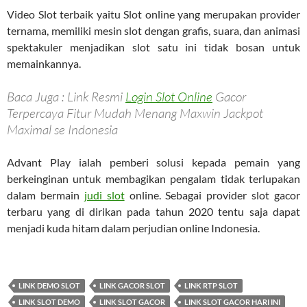
Video Slot terbaik yaitu Slot online yang merupakan provider
ternama, memiliki mesin slot dengan grafis, suara, dan animasi
spektakuler menjadikan slot satu ini tidak bosan untuk
memainkannya.
Baca Juga : Link Resmi
Login Slot Online
Gacor
Terpercaya Fitur Mudah Menang Maxwin Jackpot
Maximal se Indonesia
Advant Play ialah pemberi solusi kepada pemain yang
berkeinginan untuk membagikan pengalam tidak terlupakan
dalam bermain
judi slot
online. Sebagai provider slot gacor
terbaru yang di dirikan pada tahun 2020 tentu saja dapat
menjadi kuda hitam dalam perjudian online Indonesia.
LINK DEMO SLOT
LINK GACOR SLOT
LINK RTP SLOT
LINK SLOT DEMO
LINK SLOT GACOR
LINK SLOT GACOR HARI INI