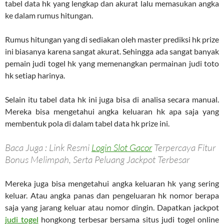
tabel data hk yang lengkap dan akurat lalu memasukan angka
ke dalam rumus hitungan.
Rumus hitungan yang di sediakan oleh master prediksi hk prize
ini biasanya karena sangat akurat. Sehingga ada sangat banyak
pemain judi togel hk yang memenangkan permainan judi toto
hk setiap harinya.
Selain itu tabel data hk ini juga bisa di analisa secara manual.
Mereka bisa mengetahui angka keluaran hk apa saja yang
membentuk pola di dalam tabel data hk prize ini.
Baca Juga : Link Resmi
Login Slot Gacor
Terpercaya Fitur
Bonus Melimpah, Serta Peluang Jackpot Terbesar
Mereka juga bisa mengetahui angka keluaran hk yang sering
keluar. Atau angka panas dan pengeluaran hk nomor berapa
saja yang jarang keluar atau nomor dingin. Dapatkan jackpot
judi togel
hongkong terbesar bersama situs judi togel online