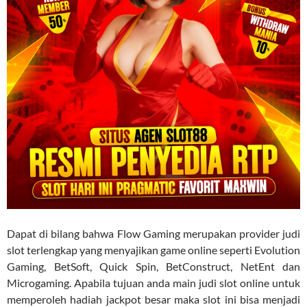
Dapat di bilang bahwa Flow Gaming merupakan provider judi
slot terlengkap yang menyajikan game online seperti Evolution
Gaming, BetSoft, Quick Spin, BetConstruct, NetEnt dan
Microgaming. Apabila tujuan anda main judi slot online untuk
memperoleh hadiah jackpot besar maka slot ini bisa menjadi