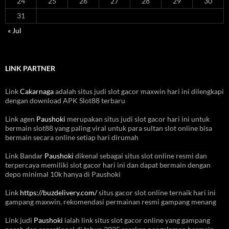
24
25
26
27
28
29
30
31
« Jul
LINK PARTNER
Link
Cakarnaga
adalah situs judi slot gacor maxwin hari ini dilengkapi
dengan download APK Slot88 terbaru
Link agen
Paushoki
merupakan situs judi slot gacor hari ini untuk
bermain slot88 yang paling viral untuk para sultan slot online bisa
bermain secara online setiap hari dirumah
Link Bandar
Paushoki
dikenal sebagai situs slot online resmi dan
terpercaya memiliki slot gacor hari ini dan dapat bermain dengan
depo minimal 10k hanya di Paushoki
Link
https://buzdelivery.com/
situs gacor slot online ternaik hari ini
gampang maxwin, rekomendasi permainan resmi gampang menang
Link judi
Paushoki
ialah link situs slot gacor online yang gampang