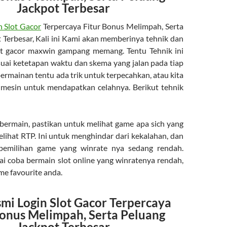
Jackpot Terbesar
n Slot Gacor
Terpercaya Fitur Bonus Melimpah, Serta
 Terbesar, Kali ini Kami akan memberinya tehnik dan
lot gacor maxwin gampang memang. Tentu Tehnik ini
suai ketetapan waktu dan skema yang jalan pada tiap
ermainan tentu ada trik untuk terpecahkan, atau kita
 mesin untuk mendapatkan celahnya. Berikut tehnik
 bermain, pastikan untuk melihat game apa sich yang
lihat RTP. Ini untuk menghindar dari kekalahan, dan
pemilihan game yang winrate nya sedang rendah.
i coba bermain slot online yang winratenya rendah,
me favourite anda.
smi Login Slot Gacor Terpercaya
Bonus Melimpah, Serta Peluang
Jackpot Terbesar