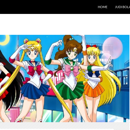
HOME
JUDI BOL