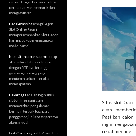
online dengan berbagai pilihan
permainan yang menarik dan
mengasyikkan.
Badakmas slot
sebagai Agen
Slot Online Resmi
mempersembahkan Slot Gacor
hari ini, cukup menggunakan
modal santai
https://roncoparts.com
merup
akan situs slot gacor hari ini
dengan RTP live tertinggi
gampang menang yang
menjamin setiap user akan
mendapatkan
Cakarnaga
adalah login situs
slot online resmi yang
Situs slot Gac
menawarkan pengalaman
akan memberin
bermain terbaik bagi para
Pastikan calon
penggemar judi slot terpercaya
akses mudah
ingin mengawali
cepat menang.
Link
Cakarnaga
ialah Agen Judi