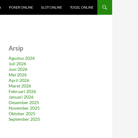
A
POKER ONLINE
SLOT ONLINE
TOGEL ONLINE
Arsip
Agustus 2026
Juli 2026
Juni 2026
Mei 2026
April 2026
Maret 2026
Februari 2026
Januari 2026
Desember 2025
November 2025
Oktober 2025
September 2025