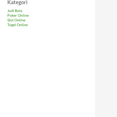
Kategori
Judi Bola
Poker Online
Slot Online
Togel Online