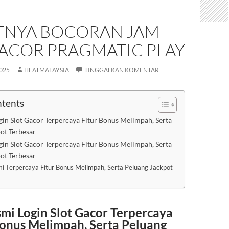
TNYA BOCORAN JAM
GACOR PRAGMATIC PLAY
025
HEATMALAYSIA
TINGGALKAN KOMENTAR
ntents
gin Slot Gacor Terpercaya Fitur Bonus Melimpah, Serta
ot Terbesar
gin Slot Gacor Terpercaya Fitur Bonus Melimpah, Serta
ot Terbesar
mi Terpercaya Fitur Bonus Melimpah, Serta Peluang Jackpot
smi Login Slot Gacor Terpercaya
Bonus Melimpah, Serta Peluang