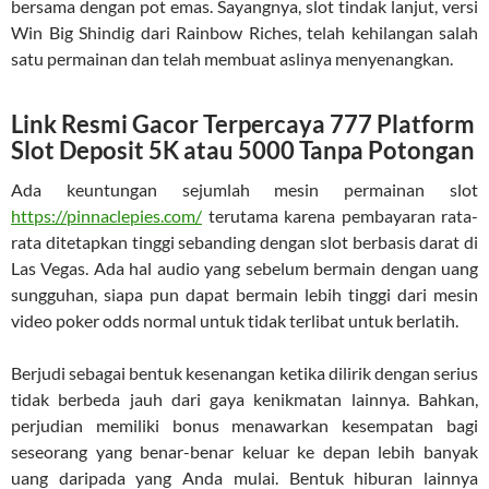
bersama dengan pot emas. Sayangnya, slot tindak lanjut, versi
Win Big Shindig dari Rainbow Riches, telah kehilangan salah
satu permainan dan telah membuat aslinya menyenangkan.
Link Resmi Gacor Terpercaya 777 Platform
Slot Deposit 5K atau 5000 Tanpa Potongan
Ada keuntungan sejumlah mesin permainan slot
https://pinnaclepies.com/
terutama karena pembayaran rata-
rata ditetapkan tinggi sebanding dengan slot berbasis darat di
Las Vegas. Ada hal audio yang sebelum bermain dengan uang
sungguhan, siapa pun dapat bermain lebih tinggi dari mesin
video poker odds normal untuk tidak terlibat untuk berlatih.
Berjudi sebagai bentuk kesenangan ketika dilirik dengan serius
tidak berbeda jauh dari gaya kenikmatan lainnya. Bahkan,
perjudian memiliki bonus menawarkan kesempatan bagi
seseorang yang benar-benar keluar ke depan lebih banyak
uang daripada yang Anda mulai. Bentuk hiburan lainnya