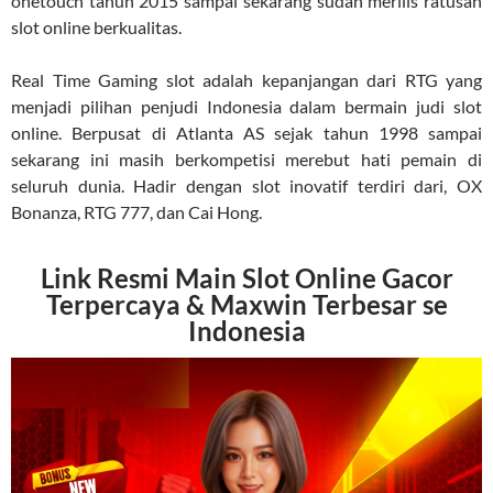
onetouch tahun 2015 sampai sekarang sudah merilis ratusan
slot online berkualitas.
Real Time Gaming slot adalah kepanjangan dari RTG yang
menjadi pilihan penjudi Indonesia dalam bermain judi slot
online. Berpusat di Atlanta AS sejak tahun 1998 sampai
sekarang ini masih berkompetisi merebut hati pemain di
seluruh dunia. Hadir dengan slot inovatif terdiri dari, OX
Bonanza, RTG 777, dan Cai Hong.
Link Resmi Main Slot Online Gacor
Terpercaya & Maxwin Terbesar se
Indonesia