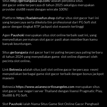
Situs
http://gerbangasia-up.com/
adalah penyedia situs
slot
gacor
online
terpercaya di tahun 2025 sekaligus merupakan
provider slot88 resmi dengan winrate 100%!
Platform
https://badakmasfun.shop
daftar situs slot gacor hari ini
yang terpercaya serta dikelola tim professional dari PG Soft slot
gacor dengan tingkat RTP jackpot slot maxwin tertinggi
Agen
Paushoki
merupakan situs slot online terbaik saat ini, yang
menyediakan permainan slot gacor pasti akan memberikan kamu
banyak keuntungan.
Situs
gerbangasia
slot gacor hari ini paling terpercaya paling terbaru
di tahun 2024 yang menyediakan game slot online digemari oleh
pecinta slot online..
Link
Betnesia
adalah situs judi slot online gacor terpercaya resmi
menyediakan berbagai game slot gacor terbaik dengan bonus jackpot
maxwin
Betnesia
https://www.asianescortlosangeles.com
merupakan situs
slot gacor luar negeri server Thailand dengan lisensi Pragmatic Play,
Slot88 & PG Soft.
Slot
Paushoki
ialah Nama Situs Game Slot Online Gacor Penghasil