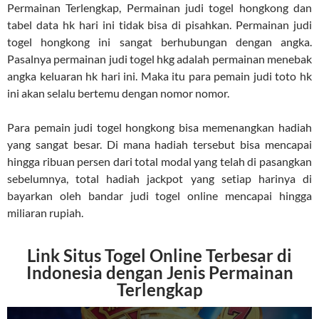
Permainan Terlengkap, Permainan judi togel hongkong dan
tabel data hk hari ini tidak bisa di pisahkan. Permainan judi
togel hongkong ini sangat berhubungan dengan angka.
Pasalnya permainan judi togel hkg adalah permainan menebak
angka keluaran hk hari ini. Maka itu para pemain judi toto hk
ini akan selalu bertemu dengan nomor nomor.
Para pemain judi togel hongkong bisa memenangkan hadiah
yang sangat besar. Di mana hadiah tersebut bisa mencapai
hingga ribuan persen dari total modal yang telah di pasangkan
sebelumnya, total hadiah jackpot yang setiap harinya di
bayarkan oleh bandar judi togel online mencapai hingga
miliaran rupiah.
Link Situs Togel Online Terbesar di
Indonesia dengan Jenis Permainan
Terlengkap