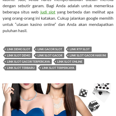
dengan sebutir garam. Bagi Anda adalah untuk memeriksa
beberapa situs web
judi slot
yang berbeda dan melihat apa
yang orang-orang ini katakan. Cukup jalankan google memilih
untuk “ulasan kasino online” dan Anda akan mendapatkan
puluhan hasil.
LINK DEMO SLOT
LINK GACOR SLOT
LINK RTP SLOT
LINK SLOT DEMO
LINK SLOT GACOR
LINK SLOT GACOR HARI INI
LINK SLOT GACOR TERPERCAYA
LINK SLOT ONLINE
LINK SLOT TERBARU
LINK SLOT TERPERCAYA