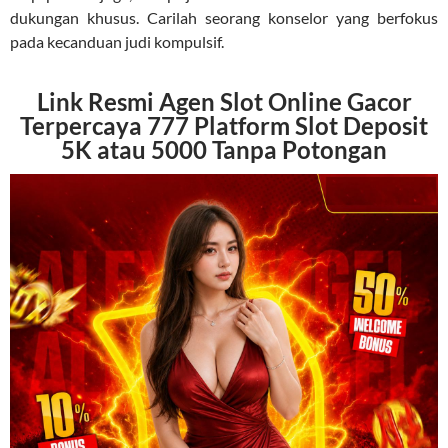
dukungan khusus. Carilah seorang konselor yang berfokus
pada kecanduan judi kompulsif.
Link Resmi Agen Slot Online Gacor
Terpercaya 777 Platform Slot Deposit
5K atau 5000 Tanpa Potongan