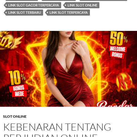
LINK SLOT GACOR TERPERCAYA
LINK SLOT ONLINE
LINK SLOT TERBARU
LINK SLOT TERPERCAYA
SLOT ONLINE
KEBENARAN TENTANG