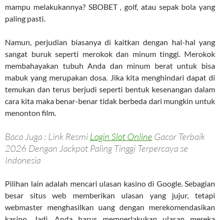
mampu melakukannya? SBOBET , golf, atau sepak bola yang
paling pasti.
Namun, perjudian biasanya di kaitkan dengan hal-hal yang
sangat buruk seperti merokok dan minum tinggi. Merokok
membahayakan tubuh Anda dan minum berat untuk bisa
mabuk yang merupakan dosa. Jika kita menghindari dapat di
temukan dan terus berjudi seperti bentuk kesenangan dalam
cara kita maka benar-benar tidak berbeda dari mungkin untuk
menonton film.
Baca Juga : Link Resmi
Login Slot Online
Gacor Terbaik
2026 Dengan Jackpot Paling Tinggi Terpercaya se
Indonesia
Pilihan lain adalah mencari ulasan kasino di Google. Sebagian
besar situs web memberikan ulasan yang jujur, tetapi
webmaster menghasilkan uang dengan merekomendasikan
kasino. Jadi, Anda harus memperlakukan ulasan mereka