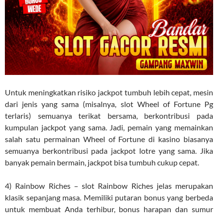
Untuk meningkatkan risiko jackpot tumbuh lebih cepat, mesin
dari jenis yang sama (misalnya, slot Wheel of Fortune Pg
terlaris) semuanya terikat bersama, berkontribusi pada
kumpulan jackpot yang sama. Jadi, pemain yang memainkan
salah satu permainan Wheel of Fortune di kasino biasanya
semuanya berkontribusi pada jackpot lotre yang sama. Jika
banyak pemain bermain, jackpot bisa tumbuh cukup cepat.
4) Rainbow Riches – slot Rainbow Riches jelas merupakan
klasik sepanjang masa. Memiliki putaran bonus yang berbeda
untuk membuat Anda terhibur, bonus harapan dan sumur