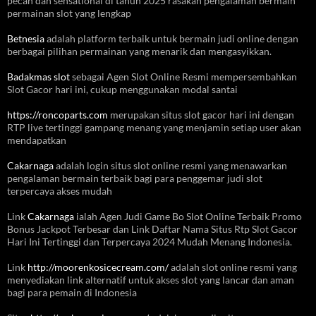
pecah dan sensational di tahun 2025 rasakan pengalaman bermain
permainan slot yang lengkap
Betnesia
adalah platform terbaik untuk bermain judi online dengan
berbagai pilihan permainan yang menarik dan mengasyikkan.
Badakmas slot
sebagai Agen Slot Online Resmi mempersembahkan
Slot Gacor hari ini, cukup menggunakan modal santai
https://roncoparts.com
merupakan situs slot gacor hari ini dengan
RTP live tertinggi gampang menang yang menjamin setiap user akan
mendapatkan
Cakarnaga
adalah login situs slot online resmi yang menawarkan
pengalaman bermain terbaik bagi para penggemar judi slot
terpercaya akses mudah
Link
Cakarnaga
ialah Agen Judi Game Bo Slot Online Terbaik Promo
Bonus Jackpot Terbesar dan Link Daftar Nama Situs Rtp Slot Gacor
Hari Ini Tertinggi dan Terpercaya 2024 Mudah Menang Indonesia.
Link
http://moorenkosicecream.com/
adalah slot online resmi yang
menyediakan link alternatif untuk akses slot yang lancar dan aman
bagi para pemain di Indonesia