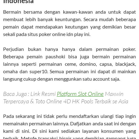
Indonesia
Bermain bersama dengan kawan-kawan anda untuk dapat
membuat lebih banyak keuntungan. Secara mudah beberapa
pemain dapat mendapakan keutungan yang demikian besar
sekali pada situs poker online idn play ini.
Perjudian bukan hanya hanya dalam permainan poker.
Beberapa pemain paushoki bisa juga bermain permainan
lainnya seperti permainan ceme, domino, capsa, blackjack,
omaha dan super10. Semua permainan ini dapat di mainkan
langsung cukup dengan menggunkan satu account saja.
Baca Juga : Link Resmi
Platform Slot Online
Maxwin
Terpercaya & Toto Online 4D HK Pools Terbaik se Asia
Pada sekarang ini tidak perlu mendaftarkan ulangi tiap ingin
memainakn permainan lainnya. Dafjatkan anda saat ini dengan
kami di sini. Di sini kami sediakan layanan konsumen yang
terbaik. Metofe transaksi bisnis yang demikian gampang juga