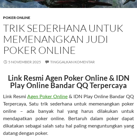
POKER ONLINE
TRIK SEDERHANA UNTUK
MEMENANGKAN JUDI
POKER ONLINE
5 NOVEMBER 2025
TINGGALKAN KOMENTAR
Link Resmi Agen Poker Online & IDN
Play Online Bandar QQ Terpercaya
Link Resmi
Agen Poker Online
& IDN Play Online Bandar QQ
Terpercaya, Satu trik sederhana untuk memenangkan poker
online – ada banyak hal yang harus dilakukan untuk
mendapatkan poker online. Bertaruh dalam poker dapat
dikatakan sebagai salah satu hal paling menguntungkan yang
datang dengan poker.