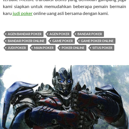
kami siapkan untuk memudahkan beberapa pemain bermain
karu
judi poker
online uang asli bersama dengan kami.
AGEN BANDAR POKER
AGEN POKER
BANDAR POKER
BANDAR POKER ONLINE
GAME POKER
GAME POKER ONLINE
JUDI POKER
MAIN POKER
POKER ONLINE
SITUS POKER