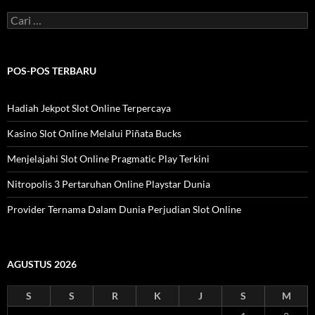
C
a
r
i
u
POS-POS TERBARU
n
t
u
Hadiah Jekpot Slot Online Terpercaya
k
:
Kasino Slot Online Melalui Piñata Bucks
Menjelajahi Slot Online Pragmatic Play Terkini
Nitropolis 3 Pertaruhan Online Playstar Dunia
Provider Ternama Dalam Dunia Perjudian Slot Online
AGUSTUS 2026
S
S
R
K
J
S
M