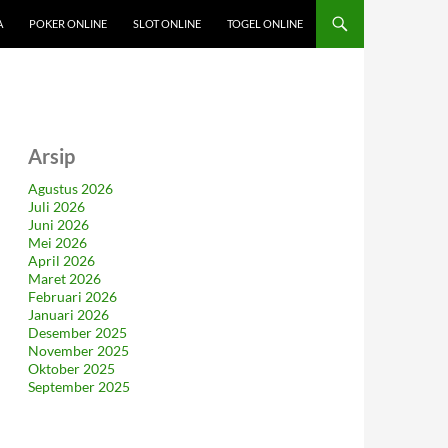
A
POKER ONLINE
SLOT ONLINE
TOGEL ONLINE
Arsip
Agustus 2026
Juli 2026
Juni 2026
Mei 2026
April 2026
Maret 2026
Februari 2026
Januari 2026
Desember 2025
November 2025
Oktober 2025
September 2025