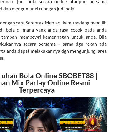
 bermain judi bola secara online ataupun bersama
i dan mengunjungi ruangan judi bola.
 dengan cara Serentak Menjadi kamu sedang memilih
udi bola di mana yang anda rasa cocok pada anda
 tambah membewri kemennagan untuk anda. Bila
lakukannya secara bersama – sama dgn rekan ada
erta anda dapat melakukannya dgn mengunjungi area
da.
aruhan Bola Online SBOBET88 |
han Mix Parlay Online Resmi
Terpercaya