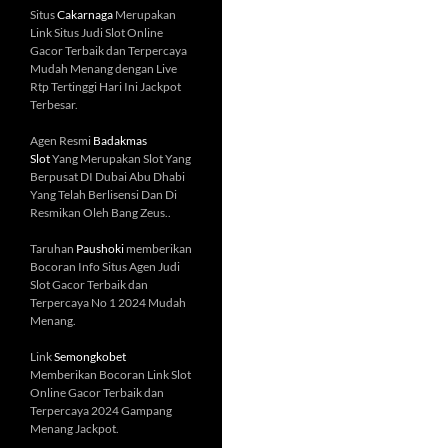
Situs
Cakarnaga
Merupakan
Link Situs Judi Slot Online
Gacor Terbaik dan Terpercaya
Mudah Menang dengan Live
Rtp Tertinggi Hari Ini Jackpot
Terbesar.
Agen Resmi
Badakmas
Slot
Yang Merupakan Slot Yang
Berpusat DI Dubai Abu Dhabi
Yang Telah Berlisensi Dan Di
Resmikan Oleh Bang Zeus..
Taruhan
Paushoki
memberikan
Bocoran Info Situs Agen Judi
Slot Gacor Terbaik dan
Terpercaya No 1 2024 Mudah
Menang.
Link
Semongkobet
Memberikan Bocoran Link Slot
Online Gacor Terbaik dan
Terpercaya 2024 Gampang
Menang Jackpot.