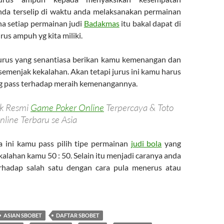
nda terselip di waktu anda melaksanakan permainan
na setiap permainan judi
Badakmas
itu bakal dapat di
rus ampuh yg kita miliki.
 jurus yang senantiasa berikan kamu kemenangan dan
semenjak kekalahan. Akan tetapi jurus ini kamu harus
yg pass terhadap meraih kemenangannya.
nk Resmi
Game Poker Online
Terpercaya & Toto
line Terbaru se Asia
a ini kamu pass pilih tipe permainan
judi bola
yang
alahan kamu 50 : 50. Selain itu menjadi caranya anda
erhadap salah satu dengan cara pula menerus atau
ASIAN SBOBET
DAFTAR SBOBET