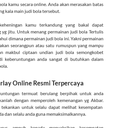
bola kamu secara online. Anda akan merasakan batas
g kala main judi bola tersebut.
 keheningan kamu terkandung yang bakal dapat
g yg jitu. Untuk menang permainan judi bola Tertulis
hui dimana permainan judi bola ini. Yakni permainan
k akan seorangpun atau satu rumuspun yang mampu
an makbul ciptaan undian judi bola semongkobet
di keberuntungan anda sangat di butuhkan dalam
ola.
arlay Online Resmi Terpercaya
runtungan termuat berulang berpihak untuk anda
kanlah dengan memperoleh kemenangan yg Akbar.
 tekankan untuk selalu dapat melihat kesempatan
a dan selalu anda guna memaksimalkannya.
jurus ampuh kepada menyaksikan kesempatan