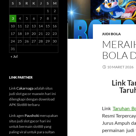
S
S
R
K
J
S
M
1
2
3
4
5
6
7
8
9
10
11
12
13
14
15
16
17
18
19
20
21
22
23
JUDI BOLA
MERAI
24
25
26
27
28
29
30
31
BOLA 
« Jul
10 MARET 2026
LINK PARTNER
Link T
Taru
Link
Cakarnaga
adalah situs
judi slot gacor maxwin hari ini
dilengkapi dengan download
APK Slot88 terbaru
Link
Taruhan B
Resmi Terperca
Link agen
Paushoki
merupakan
situs judi slot gacor hari ini
Jurus Ampuh dal
untuk bermain slot88 yang
permainan judi
paling viral untuk para sultan