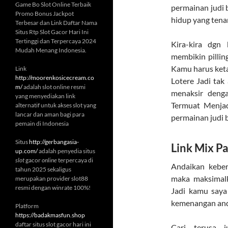
Game Bo Slot Online Terbaik
permainan judi 
Promo Bonus Jackpot
hidup yang tenan
Terbesar dan Link Daftar Nama
Situs Rtp Slot Gacor Hari Ini
Tertinggi dan Terpercaya 2024
Kira-kira dgn
Mudah Menang Indonesia.
membikin pillin
Kamu harus keta
Link
http://moorenkosicecream.co
Lotere Jadi ta
m/
adalah slot online resmi
menaksir deng
yang menyediakan link
Termuat Menja
alternatif untuk akses slot yang
lancar dan aman bagi para
permainan judi b
pemain di Indonesia
Situs
http://gerbangasia-
Link Mix P
up.com/
adalah penyedia situs
slot
gacor
online
terpercaya di
Andaikan kebe
tahun 2025 sekaligus
maka maksimal
merupakan provider slot88
resmi dengan winrate 100%!
Jadi kamu saya
kemenangan and
Platform
https://badakmasfun.shop
daftar situs slot gacor hari ini
Cari terusa 