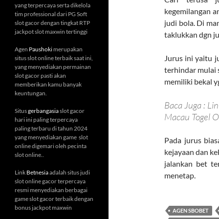
yang terpercaya serta dikelola
kegemilangan a
tim professional dari PG Soft
judi bola. Di ma
slot gacor dengan tingkat RTP
jackpot slot maxwin tertinggi
taklukkan dgn ju
Agen
Paushoki
merupakan
Jurus ini yaitu
situs slot online terbaik saat ini,
yang menyediakan permainan
terhindar mulai 
slot gacor pasti akan
memiliki bekal 
memberikan kamu banyak
keuntungan.
Baca Juga : Li
Situs
gerbangasia
slot gacor
Macau Togel On
hari ini paling terpercaya
paling terbaru di tahun 2024
yang menyediakan game slot
Pada jurus bias
online digemari oleh pecinta
kejayaan dan kek
slot online..
jalankan bet t
Link
Betnesia
adalah situs judi
menetap.
slot online gacor terpercaya
resmi menyediakan berbagai
game slot gacor terbaik dengan
bonus jackpot maxwin
AGEN SBOBET