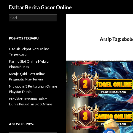
Cari
Daftar Berita Gacor Online
C
Langsung
a
ke
r
isi
i
u
POS-POS TERBARU
Arsip Tag: sbob
n
t
Hadiah Jekpot Slot Online
u
Terpercaya
k
Kasino Slot Online Melalui
:
Piñata Bucks
Menjelajahi Slot Online
Pragmatic Play Terkini
Nitropolis 3 Pertaruhan Online
Playstar Dunia
Provider Ternama Dalam
Dunia Perjudian Slot Online
AGUSTUS 2026