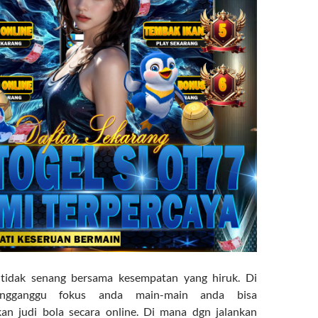
 tidak senang bersama kesempatan yang hiruk. Di
ngganggu fokus anda main-main anda bisa
an judi bola secara online. Di mana dgn jalankan