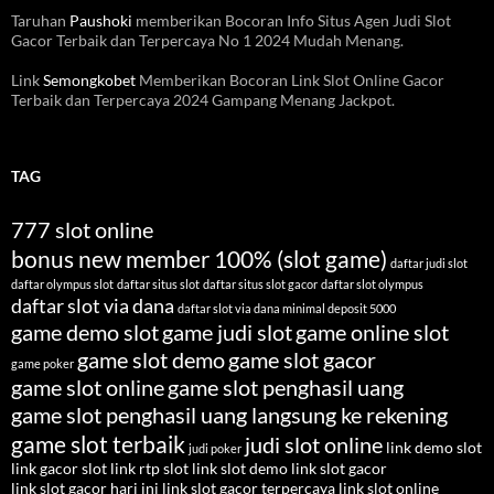
Taruhan
Paushoki
memberikan Bocoran Info Situs Agen Judi Slot
Gacor Terbaik dan Terpercaya No 1 2024 Mudah Menang.
Link
Semongkobet
Memberikan Bocoran Link Slot Online Gacor
Terbaik dan Terpercaya 2024 Gampang Menang Jackpot.
TAG
777 slot online
bonus new member 100% (slot game)
daftar judi slot
daftar olympus slot
daftar situs slot
daftar situs slot gacor
daftar slot olympus
daftar slot via dana
daftar slot via dana minimal deposit 5000
game demo slot
game judi slot
game online slot
game slot demo
game slot gacor
game poker
game slot online
game slot penghasil uang
game slot penghasil uang langsung ke rekening
game slot terbaik
judi slot online
link demo slot
judi poker
link gacor slot
link rtp slot
link slot demo
link slot gacor
link slot gacor hari ini
link slot gacor terpercaya
link slot online