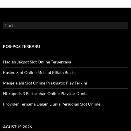
C
a
r
i
u
POS-POS TERBARU
n
t
u
Hadiah Jekpot Slot Online Terpercaya
k
:
Kasino Slot Online Melalui Piñata Bucks
Menjelajahi Slot Online Pragmatic Play Terkini
Nitropolis 3 Pertaruhan Online Playstar Dunia
Provider Ternama Dalam Dunia Perjudian Slot Online
AGUSTUS 2026