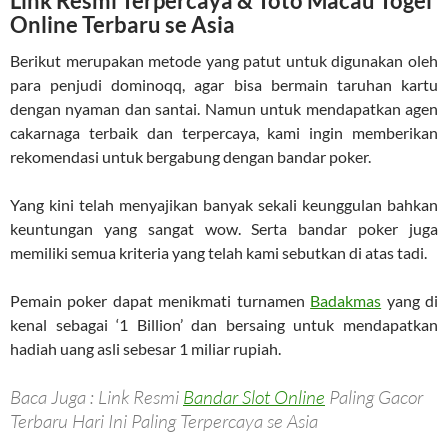
Link Resmi Terpercaya & Toto Macau Togel
Online Terbaru se Asia
Berikut merupakan metode yang patut untuk digunakan oleh
para penjudi dominoqq, agar bisa bermain taruhan kartu
dengan nyaman dan santai. Namun untuk mendapatkan agen
cakarnaga terbaik dan terpercaya, kami ingin memberikan
rekomendasi untuk bergabung dengan bandar poker.
Yang kini telah menyajikan banyak sekali keunggulan bahkan
keuntungan yang sangat wow. Serta bandar poker juga
memiliki semua kriteria yang telah kami sebutkan di atas tadi.
Pemain poker dapat menikmati turnamen
Badakmas
yang di
kenal sebagai ‘1 Billion’ dan bersaing untuk mendapatkan
hadiah uang asli sebesar 1 miliar rupiah.
Baca Juga : Link Resmi
Bandar Slot Online
Paling Gacor
Terbaru Hari Ini Paling Terpercaya se Asia