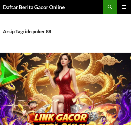
Langsung
Cari
Daftar Berita Gacor Online
ke
MENU
isi
UTAMA
Arsip Tag: idn poker 88