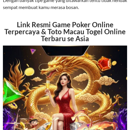
Dengan banyak tipe game yang ditawarkan tentu tidak hendak
sempat membuat kamu merasa bosan.
Link Resmi Game Poker Online
Terpercaya & Toto Macau Togel Online
Terbaru se Asia