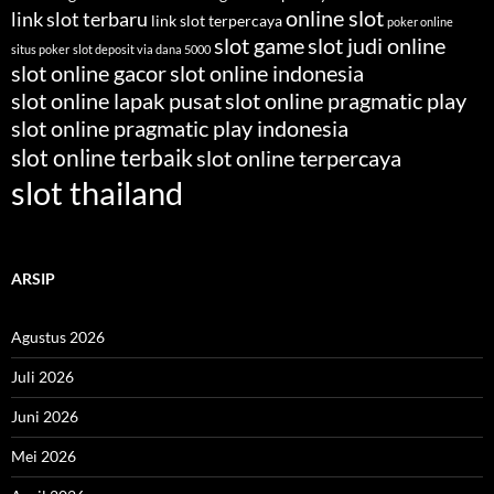
online slot
link slot terbaru
link slot terpercaya
poker online
slot game
slot judi online
situs poker
slot deposit via dana 5000
slot online gacor
slot online indonesia
slot online lapak pusat
slot online pragmatic play
slot online pragmatic play indonesia
slot online terbaik
slot online terpercaya
slot thailand
ARSIP
Agustus 2026
Juli 2026
Juni 2026
Mei 2026