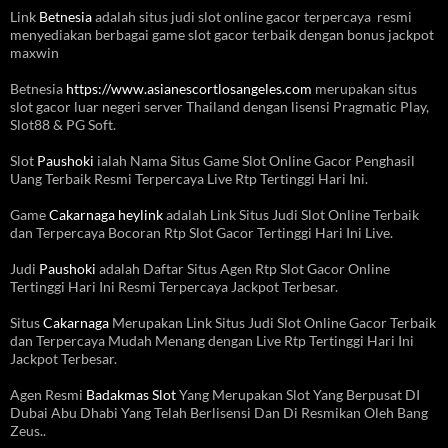
Link
Betnesia
adalah situs judi slot online gacor terpercaya resmi
menyediakan berbagai game slot gacor terbaik dengan bonus jackpot
maxwin
Betnesia
https://www.asianescortlosangeles.com
merupakan situs
slot gacor luar negeri server Thailand dengan lisensi Pragmatic Play,
Slot88 & PG Soft.
Slot
Paushoki
ialah Nama Situs Game Slot Online Gacor Penghasil
Uang Terbaik Resmi Terpercaya Live Rtp Tertinggi Hari Ini.
Game
Cakarnaga heylink
adalah Link Situs Judi Slot Online Terbaik
dan Terpercaya Bocoran Rtp Slot Gacor Tertinggi Hari Ini Live.
Judi
Paushoki
adalah Daftar Situs Agen Rtp Slot Gacor Online
Tertinggi Hari Ini Resmi Terpercaya Jackpot Terbesar.
Situs
Cakarnaga
Merupakan Link Situs Judi Slot Online Gacor Terbaik
dan Terpercaya Mudah Menang dengan Live Rtp Tertinggi Hari Ini
Jackpot Terbesar.
Agen Resmi
Badakmas Slot
Yang Merupakan Slot Yang Berpusat DI
Dubai Abu Dhabi Yang Telah Berlisensi Dan Di Resmikan Oleh Bang
Zeus..