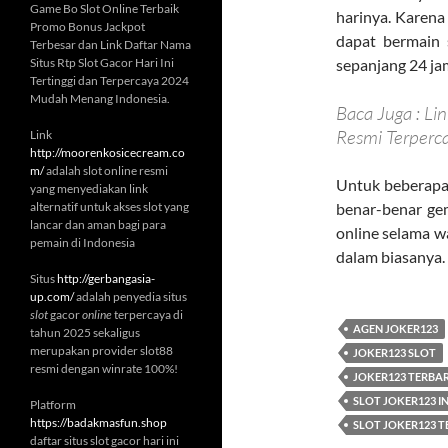
Game Bo Slot Online Terbaik
harinya. Karena
Promo Bonus Jackpot
dapat bermain 
Terbesar dan Link Daftar Nama
Situs Rtp Slot Gacor Hari Ini
sepanjang 24 jam
Tertinggi dan Terpercaya 2024
Mudah Menang Indonesia.
Baca Juga : Li
Resmi Terperca
Link
http://moorenkosicecream.co
m/
adalah slot online resmi
Untuk beberapa 
yang menyediakan link
alternatif untuk akses slot yang
benar-benar g
lancar dan aman bagi para
online selama w
pemain di Indonesia
dalam biasanya.
Situs
http://gerbangasia-
up.com/
adalah penyedia situs
slot
gacor
online
terpercaya di
AGEN JOKER123
tahun 2025 sekaligus
merupakan provider slot88
JOKER123 SLOT
resmi dengan winrate 100%!
JOKER123 TERBA
SLOT JOKER123 I
Platform
https://badakmasfun.shop
SLOT JOKER123 
daftar situs slot gacor hari ini