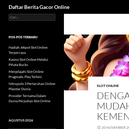
Cari
Daftar Berita Gacor Online
C
Langsung
a
ke
r
isi
i
u
POS-POS TERBARU
n
t
Hadiah Jekpot Slot Online
u
Terpercaya
k
Kasino Slot Online Melalui
:
Piñata Bucks
Menjelajahi Slot Online
Pragmatic Play Terkini
Nitropolis 3 Pertaruhan Online
SLOT ONLINE
Playstar Dunia
DENGAN
Provider Ternama Dalam
Dunia Perjudian Slot Online
MUDAH
KEME
AGUSTUS 2026
20 NOVEMBER 2