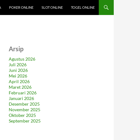
A
POKER ONLINE
SLOT ONLINE
TOGEL ONLINE
Arsip
Agustus 2026
Juli 2026
Juni 2026
Mei 2026
April 2026
Maret 2026
Februari 2026
Januari 2026
Desember 2025
November 2025
Oktober 2025
September 2025