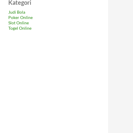
Kategori
Judi Bola
Poker Online
Slot Online
Togel Online