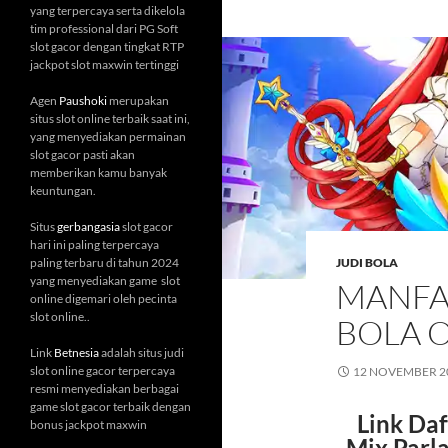
yang terpercaya serta dikelola
tim professional dari PG Soft
slot gacor dengan tingkat RTP
jackpot slot maxwin tertinggi
Agen
Paushoki
merupakan
situs slot online terbaik saat ini,
yang menyediakan permainan
slot gacor pasti akan
memberikan kamu banyak
keuntungan.
Situs
gerbangasia
slot gacor
hari ini paling terpercaya
paling terbaru di tahun 2024
JUDI BOLA
yang menyediakan game slot
MANFA
online digemari oleh pecinta
slot online..
BOLA 
Link
Betnesia
adalah situs judi
slot online gacor terpercaya
12 NOVEMBER 2
resmi menyediakan berbagai
game slot gacor terbaik dengan
Link Daf
bonus jackpot maxwin
Mix Parla