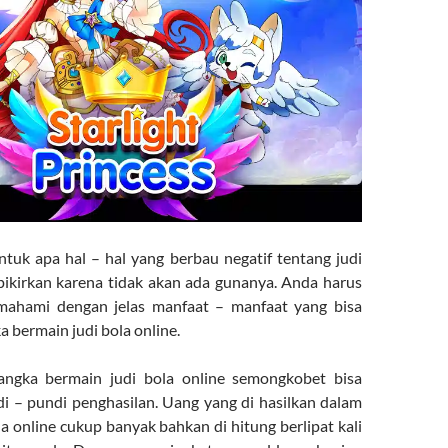
ntuk apa hal – hal yang berbau negatif tentang judi
 pikirkan karena tidak akan ada gunanya. Anda harus
mahami dengan jelas manfaat – manfaat yang bisa
a bermain judi bola online.
angka bermain judi bola online semongkobet bisa
 – pundi penghasilan. Uang yang di hasilkan dalam
a online cukup banyak bahkan di hitung berlipat kali