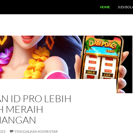
HOME
JUDI BOL
 ID PRO LEBIH
 MERAIH
NANGAN
025
TINGGALKAN KOMENTAR