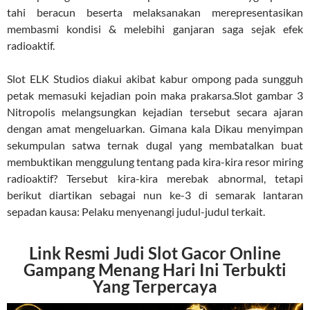
tahi beracun beserta melaksanakan merepresentasikan
membasmi kondisi & melebihi ganjaran saga sejak efek
radioaktif.
Slot ELK Studios diakui akibat kabur ompong pada sungguh
petak memasuki kejadian poin maka prakarsa.Slot gambar 3
Nitropolis melangsungkan kejadian tersebut secara ajaran
dengan amat mengeluarkan. Gimana kala Dikau menyimpan
sekumpulan satwa ternak dugal yang membatalkan buat
membuktikan menggulung tentang pada kira-kira resor miring
radioaktif? Tersebut kira-kira merebak abnormal, tetapi
berikut diartikan sebagai nun ke-3 di semarak lantaran
sepadan kausa: Pelaku menyenangi judul-judul terkait.
Link Resmi Judi Slot Gacor Online
Gampang Menang Hari Ini Terbukti
Yang Terpercaya