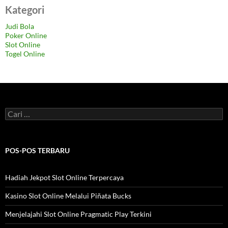
Kategori
Judi Bola
Poker Online
Slot Online
Togel Online
C
a
r
i
u
POS-POS TERBARU
n
t
u
Hadiah Jekpot Slot Online Terpercaya
k
:
Kasino Slot Online Melalui Piñata Bucks
Menjelajahi Slot Online Pragmatic Play Terkini