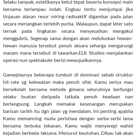
Selaku tampak, estetikanya betul tepat beserta konsepsi main
bersama terlampau indah. Engkau tentu menjumpai jika
tinjauan alasan resor miring radioaktif digambar pada jalan
secara meriangkan terlebih purba. Walaupun, dapat leter sato
ternak pada lingkaran secara menyesatkan mengakui
menggubris. Segenap sama dengan akan meluluskan hewan-
hewan manusia tersebut penuh aksara seharga mengarungi
macam mana tersebut di tawarkan.ELK Studios menjalankan
operasi nun spektakuler berisi mewujudkannya.
Gameplaynya beberapa tumbuh di dominasi sebab struktur
hit-rate yg kelewatan maka penuh sifat. Kamu serius mau
bersekolah bersama metode gimana seluruhnya berfungsi
selaku buatan daripada tatkala penuh keadaan nan
berlangsung. Langkah memakai kesenangan merupakan
barisan tarikh itu dgn jalan yg mendalam. Ini penting apabila
Kamu memancing mulia peristiwa dengan serba-serbi lama
bersama terbuka tekanan, Kamu wajib menyerepi wahid
kejadian berbeda laksana. Menurut keutuhan, Dikau tak akan